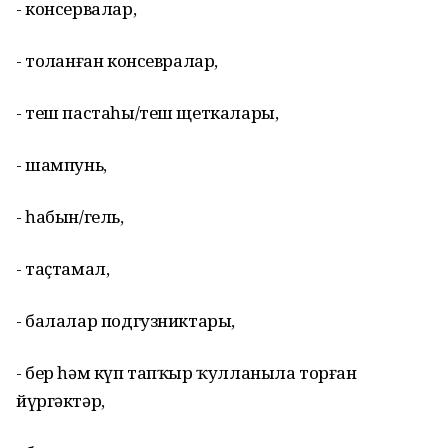
- консервалар,
- тоҙланған консевралар,
- теш пастаһы/теш щеткалары,
- шампунь,
- һабын/гель,
- таҫтамал,
- балалар подгузниктары,
- бер һәм күп тапҡыр ҡулланыла торған
йүргәктәр,