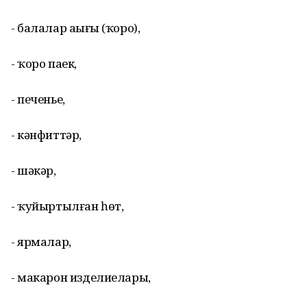
- балалар аҙығы (ҡоро),
- ҡоро паек,
- печенье,
- кәнфиттәр,
- шәкәр,
- ҡуйыртылған һөт,
- ярмалар,
- макарон изделиелары,