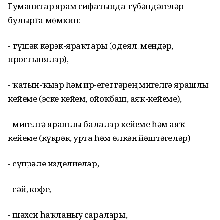
Гуманитар ярҙам сифатында түбәндәгеләр
булырға мөмкин:
- түшәк кәрәк-яраҡтары (одеял, мендәр,
простынялар),
- ҡатын-ҡыҙҙар һәм ир-егеттәрҙең миҙгелгә ярашлы
кейеме (эске кейем, ойоҡбаш, аяҡ-кейеме),
- миҙгелгә ярашлы балалар кейеме һәм аяҡ
кейеме (күкрәк, урта һәм өлкән йәштәгеләр)
- сүпрәле изделиелар,
- сәй, кофе,
- шәхси һаҡланыу саралары,