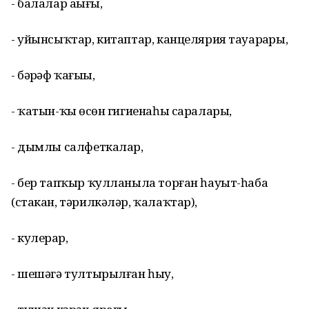
- балалар аҙығы,
- уйынсыҡтар, китаптар, канцелярия тауарҙары,
- бәҙрәф ҡағыҙы,
- ҡатын-ҡыҙ өсөн гигиенаһы саралары,
- дымлы салфеткалар,
- бер тапҡыр ҡулланыла торған һауыт-һаба
(стакан, тәрилкәләр, ҡалаҡтар),
- кулерҙар,
- шешәгә тултырылған һыу,