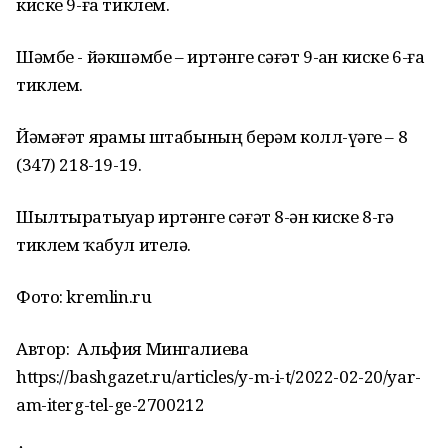
киске 9-ға тиклем.
Шәмбе - йәкшәмбе – иртәнге сәғәт 9-ҙан киске 6-ға
тиклем.
Йәмәғәт ярҙамы штабының берҙәм колл-үҙәге – 8
(347) 218-19-19.
Шылтыратыуҙар иртәнге сәғәт 8-ҙән киске 8-гә
тиклем ҡабул ителә.
Фото: kremlin.ru
Автор:
Альфия Мингалиева
https://bashgazet.ru/articles/y-m-i-t/2022-02-20/yar-
am-iterg-tel-ge-2700212