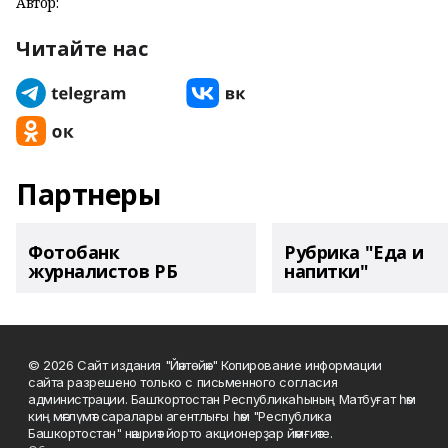
Автор:
Читайте нас
Партнеры
Фотобанк
Рубрика "Еда и
журналистов РБ
напитки"
© 2026 Сайт издания "Йәнтөйәк" Копирование информации
сайта разрешено только с письменного согласия
администрации. Башҡортостан Республикаһының Матбуғат һәм
киң мәғлүмәт саралары агентлығы һәм "Республика
Башкортостан" нәшриәт йорто акционерҙар йәмғиәте.