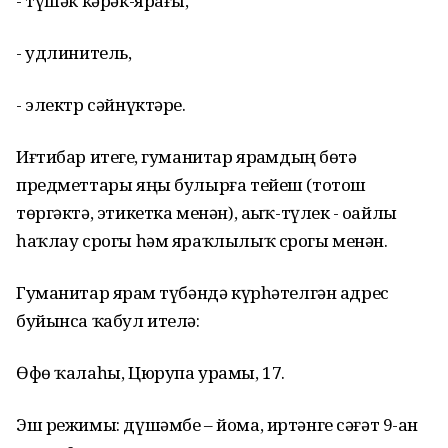
- түшәк кәрәк-ярағы,
- удлинитель,
- электр сәйнүктәре.
Иғтибар итегеҙ, гуманитар ярҙамдың бөтә
предметтары яңы булырға тейеш (тотош
төргәктә, этикетка менән), аҙыҡ-түлек - оҙайлы
һаҡлау срогы һәм яраҡлылыҡ срогы менән.
Гуманитар ярҙам түбәндә күрһәтелгән адрес
буйынса ҡабул ителә:
Өфө ҡалаһы, Цюрупа урамы, 17.
Эш режимы: дүшәмбе – йома, иртәнге сәғәт 9-ҙан