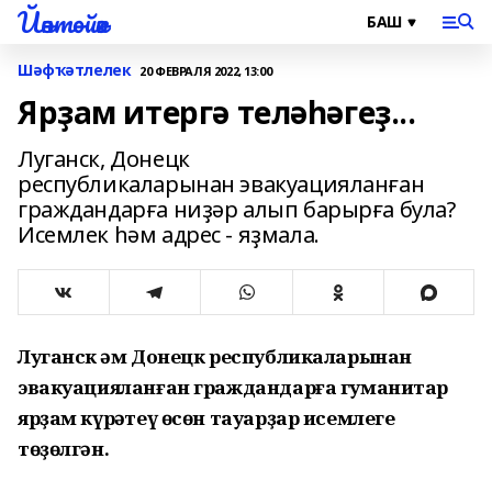
Йәнтөйәк
Шәфҡәтлелек
20 ФЕВРАЛЯ 2022, 13:00
Ярҙам итергә теләһәгеҙ...
Луганск, Донецк
республикаларынан эвакуацияланған
граждандарға ниҙәр алып барырға була?
Исемлек һәм адрес - яҙмала.
Луганск һәм Донецк республикаларынан
эвакуацияланған граждандарға гуманитар
ярҙам күрһәтеү өсөн тауарҙар исемлеге
төҙөлгән.