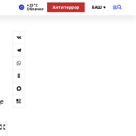
+23 °С
Антитеррор
Облачно
й
ще