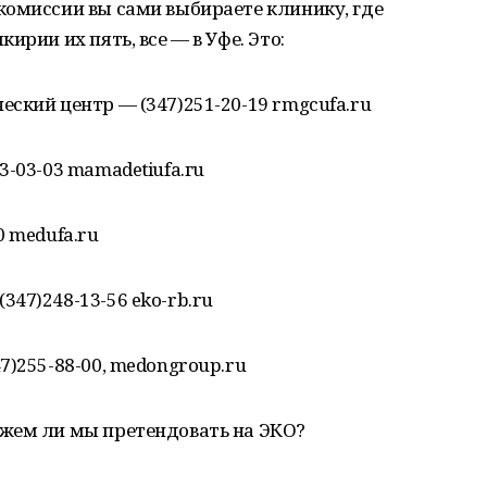
комиссии вы сами выбираете клинику, где
ирии их пять, все — в Уфе. Это:
ский центр — (347)251-20-19 rmgcufa.ru
3-03-03 mamadetiufa.гu
0 medufa.ru
47)248-13-56 eko-rb.ru
7)255-88-00, medongroup.ru
жем ли мы претендовать на ЭКО?