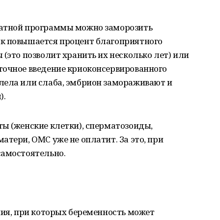
латной программы можно заморозить
к повышается процент благоприятного
 (это позволит хранить их несколько лет) или
точное введение криоконсервированного
лела или слаба, эмбрион замораживают и
).
ы (женские клетки), сперматозоиды,
атери, ОМС уже не оплатит. За это, при
самостоятельно.
ния, при которых беременность может