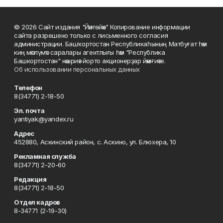
© 2026 Сайт издания "Йәнтөйәк" Копирование информации
сайта разрешено только с письменного согласия
администрации. Башҡортостан Республикаһының Матбуғат һәм
киң мәғлүмәт саралары агентлығы һәм "Республика
Башкортостан" нәшриәт йорто акционерҙар йәмғиәте.
Об использовании персональных данных
Телефон
8(34771) 2-18-50
Эл. почта
yantiyak@yandex.ru
Адрес
452880, Аскинский район, с. Аскино, ул. Блюхера, 10
Рекламная служба
8(34771) 2-20-60
Редакция
8(34771) 2-18-50
Отдел кадров
8-34771 (2-19-30)