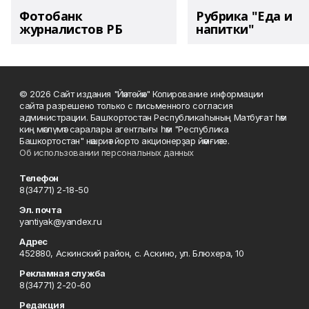
Фотобанк
Рубрика "Еда и
журналистов РБ
напитки"
© 2026 Сайт издания "Йәнтөйәк" Копирование информации
сайта разрешено только с письменного согласия
администрации. Башҡортостан Республикаһының Матбуғат һәм
киң мәғлүмәт саралары агентлығы һәм "Республика
Башкортостан" нәшриәт йорто акционерҙар йәмғиәте.
Об использовании персональных данных
Телефон
8(34771) 2-18-50
Эл. почта
yantiyak@yandex.ru
Адрес
452880, Аскинский район, с. Аскино, ул. Блюхера, 10
Рекламная служба
8(34771) 2-20-60
Редакция