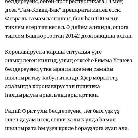
белдереүенсә, бөгөн-иртәгә республикаға 14 мең
доза “Гам-Ковид-Вак” препараты килеп етәсәк.
Февраль тамамланғансы, был һан 100 меңгә
тиклем етер тип көтөлә. Ә дөйөм алғанда, ошоға
тиклем Башҡортостан 20142 доза вакцина алған.
Коронавирусҡа ҡаршы ситуация үҙәге
эшмәкәрлегенә килгәндә, уның етәксеһе Римма Үтәшева
белдереүенсә, үткән аҙнала ике мең самаһы
шылтыратыу ҡабул иткәндәр. Хәҙер мөрәжәғәттәр
араһында коронавирустан прививка
һалдырыуға арналғандары артҡан.
Радий Фәрит улы белдереүенсә, әлегә был үҙәк үҙ
эшен дауам итәсәк, сөнки халыҡ унда һаман
шылтырата һәм үҙенә кәрәкле һорауҙарға яуап ала.