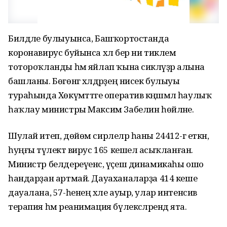
Билдәле булыуынса, Башҡортостанда
коронавирус буйынса хәл бер ни тиклем
тотороҡланды һәм яйлап ҡына сикләүҙәр алына
башланы. Бөгөнгә хәлдәрҙең нисек булыуы
тураһында Хөкүмәттәге оператив кәңәшмәлә һаулыҡ
һаҡлау министры Максим Забелин һөйләне.
Шулай итеп, дөйөм сирлеләр һаны 24412-гә еткән,
һуңғы тәүлектә вирус 165 кешелә асыҡланған.
Министр белдереүенсә, үҫеш динамикаһы ошо
һандарҙан артмай. Дауаханаларҙа 414 кеше
дауалана, 57-һенең хәле ауыр, улар интенсив
терапия һәм реанимация бүлексәләрендә ята.