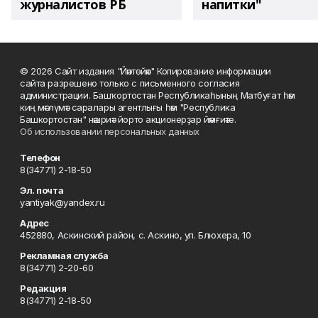
журналистов РБ
напитки"
© 2026 Сайт издания "Йәнтөйәк" Копирование информации
сайта разрешено только с письменного согласия
администрации. Башҡортостан Республикаһының Матбуғат һәм
киң мәғлүмәт саралары агентлығы һәм "Республика
Башкортостан" нәшриәт йорто акционерҙар йәмғиәте.
Об использовании персональных данных
Телефон
8(34771) 2-18-50
Эл. почта
yantiyak@yandex.ru
Адрес
452880, Аскинский район, с. Аскино, ул. Блюхера, 10
Рекламная служба
8(34771) 2-20-60
Редакция
8(34771) 2-18-50