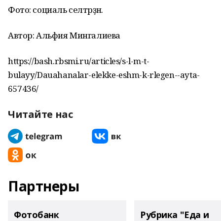
Фото: социаль селтәрҙән.
Автор: Альфия Мингалиева
https://bash.rbsmi.ru/articles/s-l-m-t-
bulayy/Dauahanalar-elekke-eshm-k-rlegen--ayta-
657436/
Читайте нас
Партнеры
Фотобанк
Рубрика "Еда и