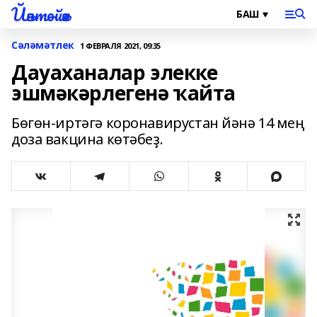
Йәнтөйәк
Сәләмәтлек
1 ФЕВРАЛЯ 2021, 09:35
Дауаханалар элекке
эшмәкәрлегенә ҡайта
Бөгөн-иртәгә коронавирустан йәнә 14 мең
доза вакцина көтәбеҙ.