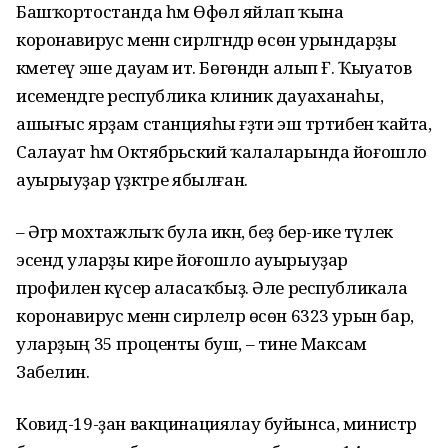
Башҡортостанда һәм Өфөлә яйлап ҡына
коронавирус менән сирләгәндәр өсөн урындарҙы
кәметеү эше дауам итә. Бөгөндән алып Ғ. Ҡыуатов
исемендәге республика клиник дауаханаһы,
ашығыс ярҙам станцияһы ғәҙәти эш тәртибенә ҡайта,
Салауат һәм Октябрьский ҡалаларында йоғошло
ауырыуҙар үҙәктәре ябылған.
– Әгәр мохтажлыҡ була икән, беҙ бер-ике тәүлек
эсендә уларҙы кире йоғошло ауырыуҙар
профиленә күсерә аласаҡбыҙ. Әле республикала
коронавирус менән сирлеләр өсөн 6323 урын бар,
уларҙың 35 проценты буш, – тине Максам
Забелин.
Ковид-19-ҙан вакцинациялау буйынса, министр