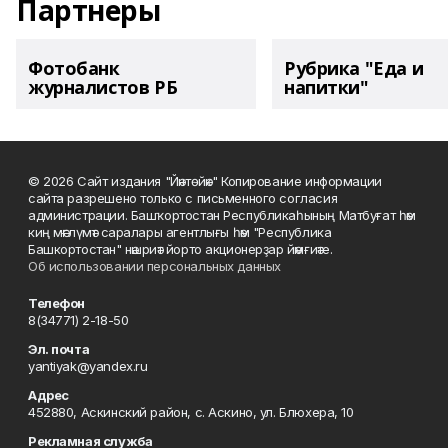
Партнеры
Фотобанк
Рубрика "Еда и
журналистов РБ
напитки"
© 2026 Сайт издания "Йәнтөйәк" Копирование информации
сайта разрешено только с письменного согласия
администрации. Башҡортостан Республикаһының Матбуғат һәм
киң мәғлүмәт саралары агентлығы һәм "Республика
Башкортостан" нәшриәт йорто акционерҙар йәмғиәте.
Об использовании персональных данных
Телефон
8(34771) 2-18-50
Эл. почта
yantiyak@yandex.ru
Адрес
452880, Аскинский район, с. Аскино, ул. Блюхера, 10
Рекламная служба