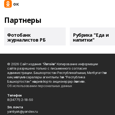
Партнеры
Фотобанк
Рубрика "Еда и
журналистов РБ
напитки"
© 2026 Сайт издания "Йәнтөйәк" Копирование информации
сайта разрешено только с письменного согласия
администрации. Башҡортостан Республикаһының Матбуғат һәм
киң мәғлүмәт саралары агентлығы һәм "Республика
Башкортостан" нәшриәт йорто акционерҙар йәмғиәте.
Об использовании персональных данных
Телефон
8(34771) 2-18-50
Эл. почта
yantiyak@yandex.ru