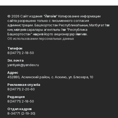
© 2026 Сайт издания "Йәнтөйәк" Копирование информации
сайта разрешено только с письменного согласия
администрации. Башҡортостан Республикаһының Матбуғат һәм
киң мәғлүмәт саралары агентлығы һәм "Республика
Башкортостан" нәшриәт йорто акционерҙар йәмғиәте.
Об использовании персональных данных
Телефон
8(34771) 2-18-50
Эл. почта
yantiyak@yandex.ru
Адрес
452880, Аскинский район, с. Аскино, ул. Блюхера, 10
Рекламная служба
8(34771) 2-20-60
Редакция
8(34771) 2-18-50
Отдел кадров
8-34771 (2-19-30)