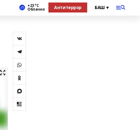
+23 °С
Антитеррор
Облачно