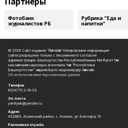
Партнеры
Фотобанк
Рубрика "Еда и
журналистов РБ
напитки"
© 2026 Сайт издания "Йәнтөйәк" Копирование информации
сайта разрешено только с письменного согласия
администрации. Башҡортостан Республикаһының Матбуғат һәм
киң мәғлүмәт саралары агентлығы һәм "Республика
Башкортостан" нәшриәт йорто акционерҙар йәмғиәте.
Об использовании персональных данных
Телефон
8(34771) 2-18-50
Эл. почта
yantiyak@yandex.ru
Адрес
452880, Аскинский район, с. Аскино, ул. Блюхера, 10
Рекламная служба