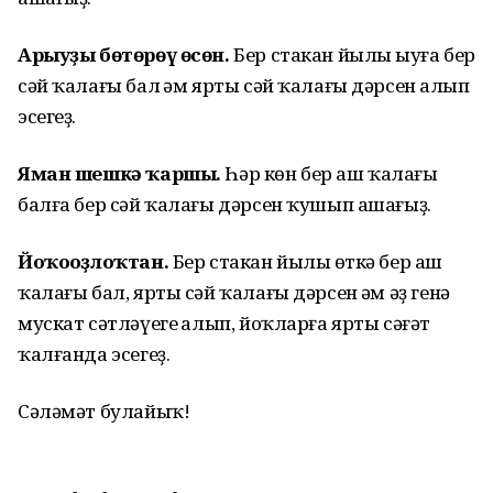
Арыуҙы бөтөрөү өсөн.
Бер стакан йылы һыуға бер
сәй ҡалағы бал һәм ярты сәй ҡалағы дәрсен һалып
эсегеҙ.
Яман шешкә ҡаршы.
Һәр көн бер аш ҡалағы
балға бер сәй ҡалағы дәрсен ҡушып ашағыҙ.
Йоҡоһоҙлоҡтан.
Бер стакан йылы һөткә бер аш
ҡалағы бал, ярты сәй ҡалағы дәрсен һәм әҙ генә
мускат сәтләүеге һалып, йоҡларға ярты сәғәт
ҡалғанда эсегеҙ.
Сәләмәт булайыҡ!