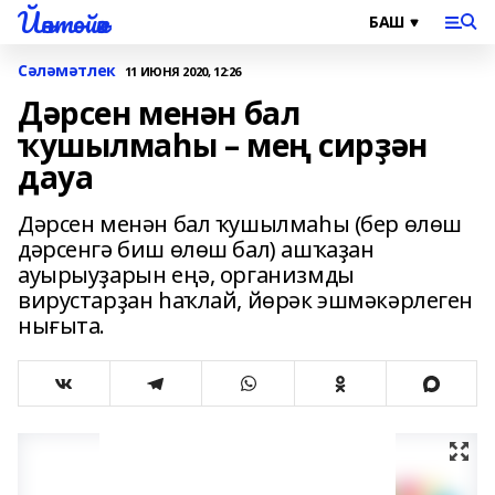
Йәнтөйәк
Сәләмәтлек
11 ИЮНЯ 2020, 12:26
Дәрсен менән бал
ҡушылмаһы – мең сирҙән
дауа
Дәрсен менән бал ҡушылмаһы (бер өлөш
дәрсенгә биш өлөш бал) ашҡаҙан
ауырыуҙарын еңә, организмды
вирустарҙан һаҡлай, йөрәк эшмәкәрлеген
нығыта.