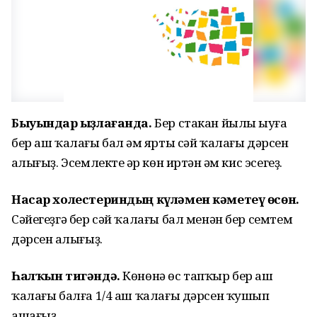
Быуындар һыҙлағанда.
Бер стакан йылы һыуға
бер аш ҡалағы бал һәм ярты сәй ҡалағы дәрсен
һалығыҙ. Эсемлекте һәр көн иртән һәм кис эсегеҙ.
Насар холестериндың күләмен кәметеү өсөн.
Сәйегеҙгә бер сәй ҡалағы бал менән бер семтем
дәрсен һалығыҙ.
Һалҡын тигәндә.
Көнөнә өс тапҡыр бер аш
ҡалағы балға 1/4 аш ҡалағы дәрсен ҡушып
ашағыҙ.