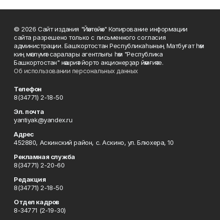
© 2026 Сайт издания "Йәнтөйәк" Копирование информации
сайта разрешено только с письменного согласия
администрации. Башҡортостан Республикаһының Матбуғат һәм
киң мәғлүмәт саралары агентлығы һәм "Республика
Башкортостан" нәшриәт йорто акционерҙар йәмғиәте.
Об использовании персональных данных
Телефон
8(34771) 2-18-50
Эл. почта
yantiyak@yandex.ru
Адрес
452880, Аскинский район, с. Аскино, ул. Блюхера, 10
Рекламная служба
8(34771) 2-20-60
Редакция
8(34771) 2-18-50
Отдел кадров
8-34771 (2-19-30)