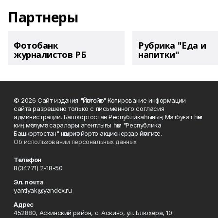
Партнеры
Фотобанк
Рубрика "Еда и
журналистов РБ
напитки"
© 2026 Сайт издания "Йәнтөйәк" Копирование информации
сайта разрешено только с письменного согласия
администрации. Башҡортостан Республикаһының Матбуғат һәм
киң мәғлүмәт саралары агентлығы һәм "Республика
Башкортостан" нәшриәт йорто акционерҙар йәмғиәте.
Об использовании персональных данных
Телефон
8(34771) 2-18-50
Эл. почта
yantiyak@yandex.ru
Адрес
452880, Аскинский район, с. Аскино, ул. Блюхера, 10