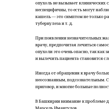
опухоль не вызывает клинических
неспецифичны, то есть могут наблю
кашель — это симптом не только рак
туберкулеза и т. д.
При появлении незначительных жал
врачу, предпочитая лечиться само
опухоли это очень опасно, так как 
и вылечить пациента становится сл
Иногда от обращения к врачу больн
неосознанным, подсознательным. С
приговор, и многие больные полнос
В Башкирии внимание к проблеме д
Марсель Имангулов.