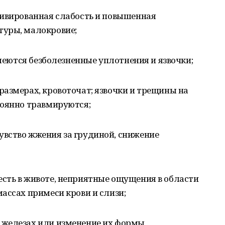
тивированная слабость и повышенная
туры, малокровие;
имеются безболезненные уплотнения и язвочки;
азмерах, кровоточат; язвочки и трещины на
тоянно травмируются;
вство жжения за грудиной, снижение
сть в животе, неприятные ощущения в области
ассах примеси крови и слизи;
железах или изменение их формы,