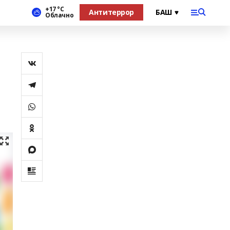
+17 °С
Антитеррор
Облачно