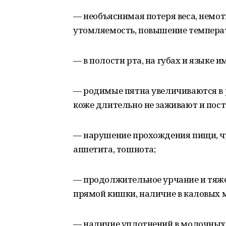
— необъяснимая потеря веса, немо
утомляемость, повышение темпера
— в полости рта, на губах и языке 
— родимые пятна увеличиваются в р
коже длительно не заживают и пос
— нарушение прохождения пищи, чу
аппетита, тошнота;
— продолжительное урчание и тяже
прямой кишки, наличие в каловых м
— наличие уплотнений в молочных 