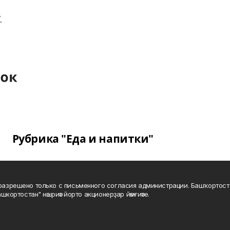
.
Рубрика "Еда и напитки"
а разрешено только с письменного согласия администрации. Башҡортос
шкортостан" нәшриәт йорто акционерҙар йәмғиәте.