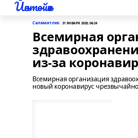
Йәнтөйәк
Сәләмәтлек
31 ЯНВАРЯ 2020, 06:24
Всемирная орга
здравоохранени
из-за коронави
Всемирная организация здравоо
новый коронавирус чрезвычайно