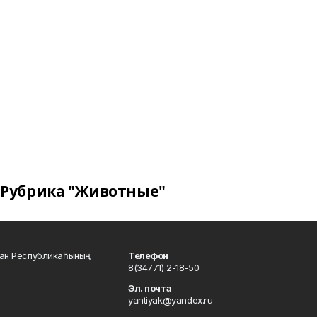
Рубрика "Животные"
тан Республикаһының
Телефон
8(34771) 2-18-50
Эл. почта
yantiyak@yandex.ru