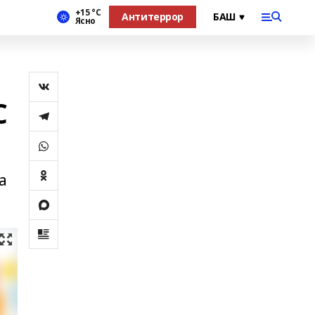
+15 °С
Антитеррор
Ясно
С
а