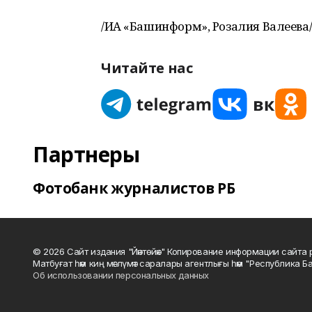
/ИА «Башинформ», Розалия Валеева/
Читайте нас
Партнеры
Фотобанк журналистов РБ
© 2026 Сайт издания "Йәнтөйәк" Копирование информации сайт
Матбуғат һәм киң мәғлүмәт саралары агентлығы һәм "Республика Ба
Об использовании персональных данных