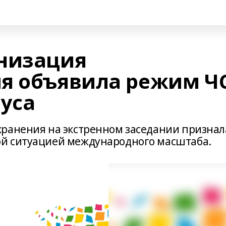
низация
я объявила режим Ч
руса
хранения на экстренном заседании признал
й ситуацией международного масштаба.