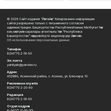
© 2026 Сайт издания "Йәнтөйәк" Копирование информации
сайта разрешено только с письменного согласия
администрации. Башҡортостан Республикаһының Матбуғат һәм
киң мәғлүмәт саралары агентлығы һәм "Республика
Башкортостан" нәшриәт йорто акционерҙар йәмғиәте.
Об использовании персональных данных
Телефон
8(34771) 2-18-50
Эл. почта
yantiyak@yandex.ru
Адрес
452880, Аскинский район, с. Аскино, ул. Блюхера, 10
Рекламная служба
8(34771) 2-20-60
Редакция
8(34771) 2-18-50
Отдел кадров
8-34771 (2-19-30)