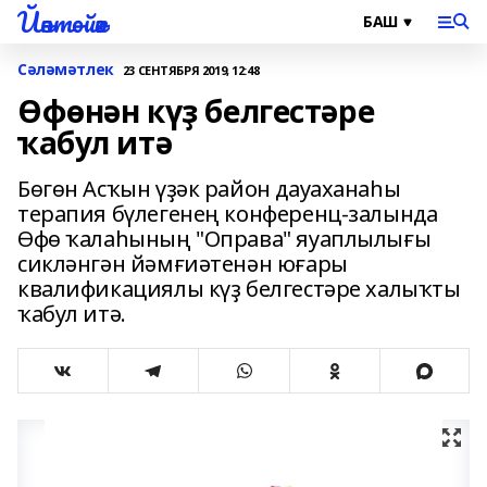
Йәнтөйәк
Сәләмәтлек
23 СЕНТЯБРЯ 2019, 12:48
Өфөнән күҙ белгестәре
ҡабул итә
Бөгөн Асҡын үҙәк район дауаханаһы
терапия бүлегенең конференц-залында
Өфө ҡалаһының "Оправа" яуаплылығы
сикләнгән йәмғиәтенән юғары
квалификациялы күҙ белгестәре халыҡты
ҡабул итә.