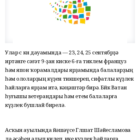
Улар өс көн дауамында — 23, 24, 25 сентябрҙә
иртәнге сәғәт 9-ҙан киске 6-ға тиклем француз
һәм япон ҡорамалдары ярҙамында балаларҙың
һәм ололарҙың күҙен тикшереп, сифатлы күҙлек
һайларға ярҙам итә, кәңәштәр бирә. Бөйөк Ватан
һуғышы ветерандары һәм етем балаларға
күҙлек бушлай бирелә.
Асҡын ауылында йәшәүсе Гөлшат Шәйесламова
ла әсәһен алып килеп, ике күҙлек һайларға