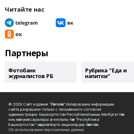
Читайте нас
Партнеры
Фотобанк
Рубрика "Еда и
журналистов РБ
напитки"
© 2026 Сайт издания "Йәнтөйәк" Копирование информации
сайта разрешено только с письменного согласия
администрации. Башҡортостан Республикаһының Матбуғат һәм
киң мәғлүмәт саралары агентлығы һәм "Республика
Башкортостан" нәшриәт йорто акционерҙар йәмғиәте.
Об использовании персональных данных