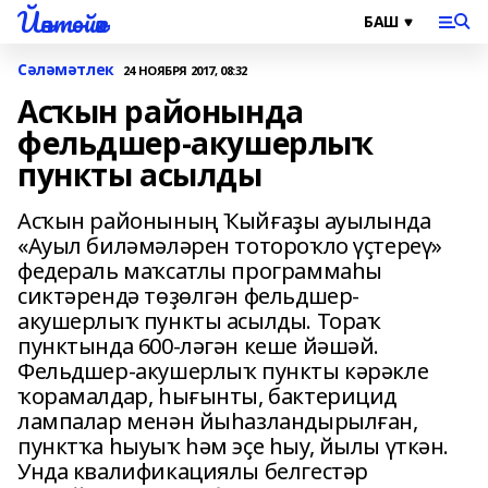
Йәнтөйәк
Сәләмәтлек
24 НОЯБРЯ 2017, 08:32
Асҡын районында
фельдшер-акушерлыҡ
пункты асылды
Асҡын районының Ҡыйғаҙы ауылында
«Ауыл биләмәләрен тотороҡло үҫтереү»
федераль маҡсатлы программаһы
сиктәрендә төҙөлгән фельдшер-
акушерлыҡ пункты асылды. Тораҡ
пунктында 600-ләгән кеше йәшәй.
Фельдшер-акушерлыҡ пункты кәрәкле
ҡорамалдар, һығынты, бактерицид
лампалар менән йыһазландырылған,
пунктҡа һыуыҡ һәм эҫе һыу, йылы үткән.
Унда квалификациялы белгестәр