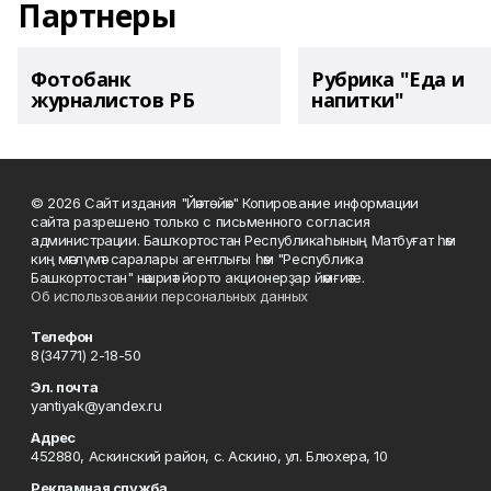
Партнеры
Фотобанк
Рубрика "Еда и
журналистов РБ
напитки"
© 2026 Сайт издания "Йәнтөйәк" Копирование информации
сайта разрешено только с письменного согласия
администрации. Башҡортостан Республикаһының Матбуғат һәм
киң мәғлүмәт саралары агентлығы һәм "Республика
Башкортостан" нәшриәт йорто акционерҙар йәмғиәте.
Об использовании персональных данных
Телефон
8(34771) 2-18-50
Эл. почта
yantiyak@yandex.ru
Адрес
452880, Аскинский район, с. Аскино, ул. Блюхера, 10
Рекламная служба