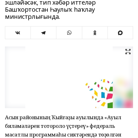
эшләйәсәк, тип хәбәр иттеләр
Башҡортостан Һаулыҡ һаҡлау
министрлығында.
Асҡын районының Ҡыйғаҙы ауылында «Ауыл
биләмәләрен тотороҡло үҫтереү» федераль
маҡсатлы программаһы сиктәрендә төҙөлгән