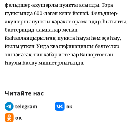
фельдшер-акушерлыҡ пункты асылды. Тораҡ
пунктында 600-ләгән кеше йәшәй. Фельдшер-
акушерлыҡ пункты кәрәкле ҡорамалдар, һығынты,
бактерицид лампалар менән
йыһазландырылған, пунктҡа һыуыҡ һәм эҫе һыу,
йылы үткән. Унда квалификациялы белгестәр
эшләйәсәк, тип хәбәр иттеләр Башҡортостан
Һаулыҡ һаҡлау министрлығында.
Читайте нас