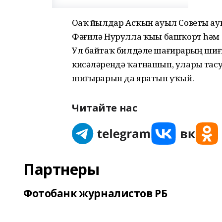
Оҙаҡ йылдар Асҡын ауыл Советы а
Фәғилә Нурулла ҡыҙы башҡорт һәм 
Ул байтаҡ билдәле шағирҙарҙың шиғ
кисәләрендә ҡатнашып, уларҙы тас
шиғырҙарын да яратып уҡый.
Читайте нас
Партнеры
Фотобанк журналистов РБ