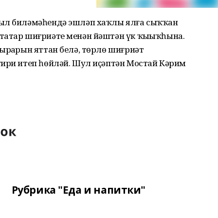
уыл биләмәһендә эшләп хаҡлы ялға сыҡҡан
татар шиғриәте менән йәштән үк ҡыҙыҡһына.
ырҙарын яттан белә, төрлө шиғриәт
уири итеп һөйләй. Шул иҫәптән Мостай Кәрим
Рубрика "Еда и напитки"