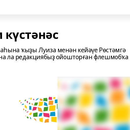
 күстәнәс
аһына ҡыҙы Луиза менән кейәүе Рөстәмгә
ина ла редакциябыҙ ойошторған флешмобҡа