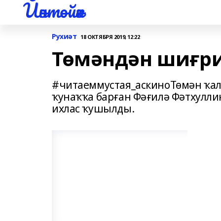
Йәнтөйәк
Рухиәт
18 ОКТЯБРЯ 2019, 12:22
Төмәндән шиғри
#читаеммустая_аскиноТөмән ҡал
ҡунаҡҡа барған Фәғилә Фәтхулл
ихлас ҡушылды.