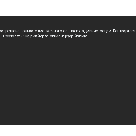
а разрешено только с письменного согласия администрации. Башҡортос
шкортостан" нәшриәт йорто акционерҙар йәмғиәте.