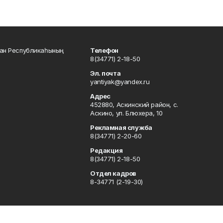
тан Республикаһының
Телефон
8(34771) 2-18-50
Эл. почта
yantiyak@yandex.ru
Адрес
452880, Аскинский район, с.
Аскино, ул. Блюхера, 10
Рекламная служба
8(34771) 2-20-60
Редакция
8(34771) 2-18-50
Отдел кадров
8-34771 (2-19-30)