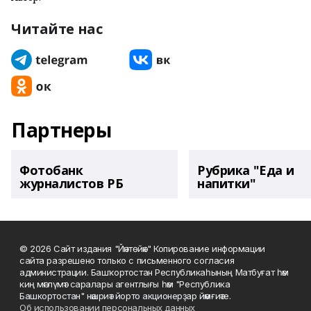
Читайте нас
Партнеры
Фотобанк
Рубрика "Еда и
журналистов РБ
напитки"
© 2026 Сайт издания "Йәнтөйәк" Копирование информации
сайта разрешено только с письменного согласия
администрации. Башҡортостан Республикаһының Матбуғат һәм
киң мәғлүмәт саралары агентлығы һәм "Республика
Башкортостан" нәшриәт йорто акционерҙар йәмғиәте.
Об использовании персональных данных