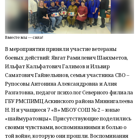
Вместе мы — сила!
В мероприятии приняли участие ветераны
боевых действий: Явгат Рамилевич Шаяхметов,
Ильфат Кальфатович Галимов и Ильвир
Саматович Гайнельянов, семья участника СВО –
Рупосовы Антонина Александровна и Алия
Разгатовна, педагог психолог Северного филиала
ГБУ РМСПИМЦ Аскинского района Миннигалеева
Н. Н и учащиеся 7 «В» МБОУ СОШ № 2 – юные
«шаймуратовцы». Присутствующие поделились
своими чувствами, воспоминаниями и болью о
той войне, которую они прошли. Воспоминания