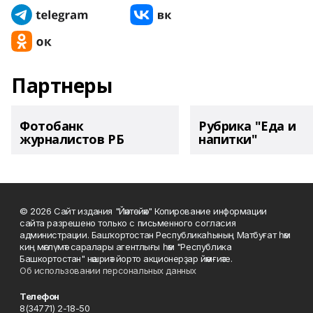
Партнеры
Фотобанк
Рубрика "Еда и
журналистов РБ
напитки"
© 2026 Сайт издания "Йәнтөйәк" Копирование информации
сайта разрешено только с письменного согласия
администрации. Башҡортостан Республикаһының Матбуғат һәм
киң мәғлүмәт саралары агентлығы һәм "Республика
Башкортостан" нәшриәт йорто акционерҙар йәмғиәте.
Об использовании персональных данных
Телефон
8(34771) 2-18-50