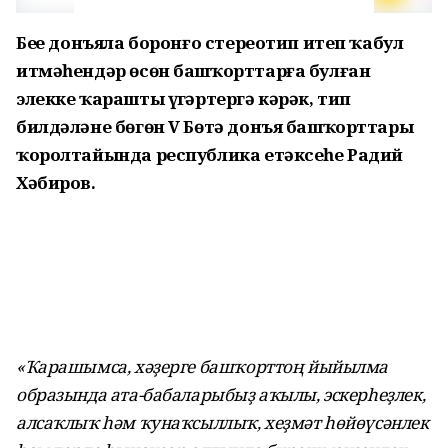
Беҙҙе донъяла боронғо стереотип итеп ҡабул
итмәһендәр өсөн башҡорттарға булған
элекке ҡарашты үҙгәртергә кәрәк, тип
билдәләне бөгөн V Бөтә донъя башҡорттары
ҡоролтайында республика етәксеһе Радий
Хәбиров.
«Ҡарашымса, хәҙерге башҡорттоң йыйылма
образында ата-бабаларыбыҙ аҡылы, эскерһеҙлек,
алсаҡлыҡ һәм ҡунаҡсыллыҡ, хеҙмәт һөйөүсәнлек