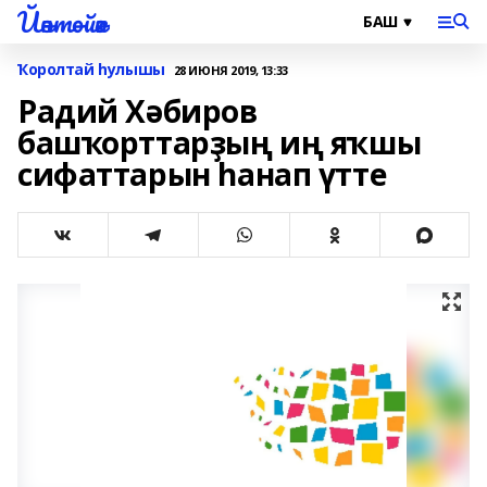
Йәнтөйәк
Ҡоролтай һулышы
28 ИЮНЯ 2019, 13:33
Радий Хәбиров
башҡорттарҙың иң яҡшы
сифаттарын һанап үтте