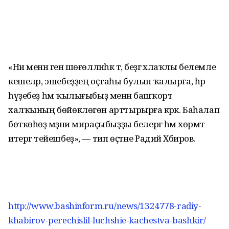
«Ни менән генә шөғөлләнһәк тә, беҙгә әхлаҡлы белемле
кешеләр, эшебеҙҙең оҫтаһы булып ҡалырға, һәр
һүҙебеҙ һәм ҡылығыбыҙ менән башҡорт
халҡының бөйөклөгөн арттырырға кәрәк. Баһалап
бөткөһөҙ мәҙәни мираҫыбыҙҙы белергә һәм хөрмәт
итергә тейешбеҙ», — тип өҫтәне Радий Хәбиров.
http://www.bashinform.ru/news/1324778-radiy-
khabirov-perechislil-luchshie-kachestva-bashkir/