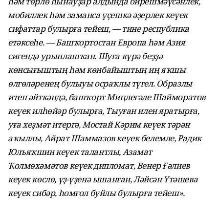
һәм төрлө һынауҙар алдында бирешмәүсәнлек,
мобиллек һәм заманса үҫешкә әҙерлек кеүек
сифаттар булырға тейеш, — тине республика
етәксеһе. — Башҡортостан Европа һәм Азия
сигендә урынлашҡан. Шуға күрә беҙҙә
көнсығыштың һәм көнбайыштың иң яҡшы
өлгөләренең булыуы осраҡлы түгел. Образлы
итеп әйткәндә, башҡорт Миңлеғәле Шайморатов
кеүек илһөйәр булырға, Тыуған илен яратырға,
уға хеҙмәт итергә, Мостай Кәрим кеүек тәрән
аҡыллы, Айрат Шаммазов кеүек белемле, Радик
Юлъяҡшин кеүек талантлы, Азамат
Ҡолмөхәмәтов кеүек дипломат, Венер Ғәлиев
кеүек көслө, үҙ-үҙенә ышанған, Ләйсән Үтәшева
кеүек сибәр, һомғол буйлы булырға тейеш».