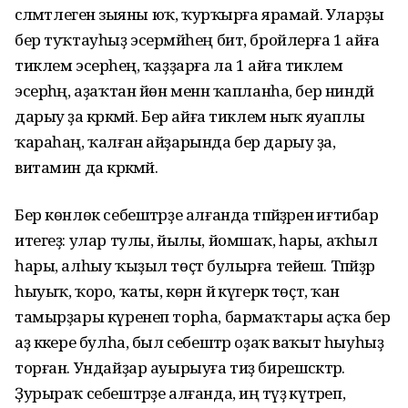
сәләмәтлегенә зыяны юҡ, ҡурҡырға ярамай. Уларҙы
бер туҡтауһыҙ эсермәйһең бит, бройлерға 1 айға
тиклем эсерәһең, ҡаҙҙарға ла 1 айға тиклем
эсерһәң, аҙаҡтан йөн менән ҡапланһа, бер ниндәй
дарыу ҙа кәрәкмәй. Бер айға тиклем ныҡ яуаплы
ҡараһаң, ҡалған айҙарында бер дарыу ҙа,
витамин да кәрәкмәй.
Бер көнлөк себештәрҙе алғанда тәпәйҙәренә иғтибар
итегеҙ: улар тулы, йылы, йомшаҡ, һары, аҡһыл
һары, алһыу ҡыҙыл төҫтә булырға тейеш. Тәпәйҙәр
һыуыҡ, ҡоро, ҡаты, көрән йә күгерәк төҫтә, ҡан
тамырҙары күренеп торһа, бармаҡтары аҫҡа бер
аҙ кәкере булһа, был себештәр оҙаҡ ваҡыт һыуһыҙ
торған. Ундайҙар ауырыуға тиҙ бирешәсәктәр.
Ҙурыраҡ себештәрҙе алғанда, иң тәүҙә күтәреп,