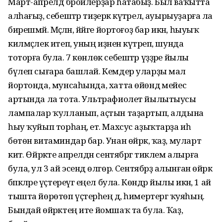
Март-апрелдә бройлерҙар һатабыҙ. Был ваҡытта
алһағыҙ, себештәр тиҙерәк күтәрелә, ауырыуҙарға ла
бирешмәй. Мәҫәлән, йәйге йортоғоҙ бар икән, һыуыҡ
килмәҫлек итеп, уның иҙәнен күтәреп, шунда
тоторға була. 7 көнлөк себештәр үҙҙәре йылы
бүлеп сығара башлай. Кемдер уларҙы мал
йортонда, мунсаһында, хатта өйөндә мейес
артында ла тота. Ультрафиолет йылытыусы
лампалар ҡулланып, аҫтын таҙартып, алдына
һыу ҡуйып торһаң, етә. Махсус аҙыҡтарҙа иһә
бөтөн витаминдар бар. Унан өйрәк, ҡаҙ, муларт
китә. Өйрәкте апрелдән сентябргә тиклем алырға
була, ул 3 ай эсендә өлгөрә. Сентябрҙә алынған өйрәк
бәпкәләре үҫтереүгә еңел була. Көндәр йылы икән, 1 ай
тышта йөрөтөп үҫтерәһең дә, һимертергә ҡуяһың.
Бындай өйрәктең ите йомшаҡ та була. Ҡаҙ,