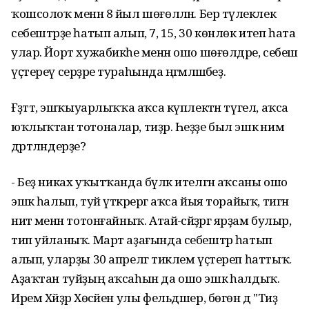
ҡошсолоҡ менән 8 йыл шөғөлләнә. Бер тәүлеклек
себештәрҙе һатып алып, 7, 15, 30 көнлөк итеп һата
улар. Йорт хужабикәһе менән ошо шөғөлдәре, себеш
үҫтереү серҙәре тураһында әңгәмәләшәбеҙ.
Ғәҙәттә, эшҡыуарлыҡҡа аҡса күплектән түгел, аҡса
юҡлыҡтан тотоналар, тиҙәр. Һеҙҙе был эшкә нимә
дәртләндерҙе?
- Беҙ никах уҡытҡанда бүләк ителгән аҡсаны ошо
эшкә һалып, туй үткәрергә аҡса йыя торайыҡ, тигән
ниәт менән тотонғайныҡ. Атай-әсәйҙәргә ярҙам булыр,
тип уйланыҡ. Март аҙағында себештәр һатып
алып, уларҙы 30 апрелгә тиклем үҫтереп һаттыҡ.
Аҙаҡтан туйҙың аҡсаһын да ошо эшкә һалдыҡ.
Ирем Хәйҙәр Хөсәйен улы фельдшер, бөгөн дә "Тиҙ