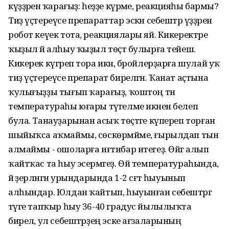
күҙҙәренә ҡарағыҙ: һеҙҙе күрәме, реакцияһы бармы?
Тиҙ үҫтереүсе препараттар эскән себештәр үҙҙәрен
робот кеүек тота, реакциялары яй. Кикеректәре
ҡыҙыл йә алһыу ҡыҙыл төҫтә булырға тейеш.
Кикерек күгәреп тора икән, бройлерҙарға шулай уҡ
тиҙ үҫтереүсе препарат бирелгән. Ҡанат аҫтына
ҡулығыҙҙы тығып ҡарағыҙ, ҡоштоң тән
температураһы юғары түгелме икәнен белеп
була. Танауҙарынан асыҡ төҫтәге күпереп торған
шыйыҡса аҡмаймы, сөскөрмәйме, ғырылдап тын
алмаймы - ошоларға иғтибар итегеҙ. Өйгә алып
ҡайтҡас та һыу эсермәгеҙ. Өй температураһында,
йә әҙерләнгән урындарында 1-2 сәғәт һыуынып
алһындар. Юлдан ҡайтып, һыуынған себештәргә
тәүге тапҡыр һыу 36-40 градус йылылыҡта
бирелә, ул себештәрҙең эске ағзаларының