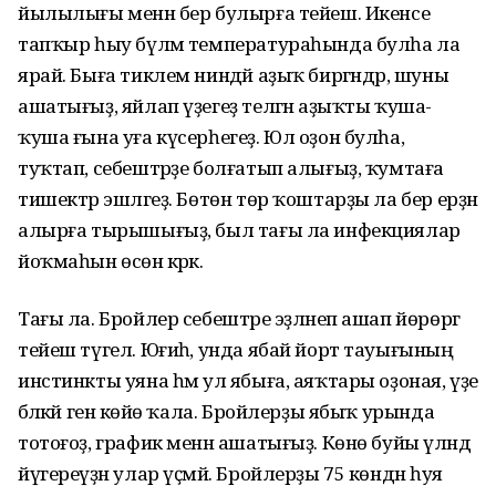
йылылығы менән бер булырға тейеш. Икенсе
тапҡыр һыу бүлмә температураһында булһа ла
ярай. Быға тиклем ниндәй аҙыҡ биргәндәр, шуны
ашатығыҙ, яйлап үҙегеҙ теләгән аҙыҡты ҡуша-
ҡуша ғына уға күсерһегеҙ. Юл оҙон булһа,
туҡтап, себештәрҙе болғатып алығыҙ, ҡумтаға
тишектәр эшләгеҙ. Бөтөн төр ҡоштарҙы ла бер ерҙән
алырға тырышығыҙ, был тағы ла инфекциялар
йоҡмаһын өсөн кәрәк.
Тағы ла. Бройлер себештәре эҙләнеп ашап йөрөргә
тейеш түгел. Юғиһә, унда ябай йорт тауығының
инстинкты уяна һәм ул ябыға, аяҡтары оҙоная, үҙе
бәләкәй генә көйө ҡала. Бройлерҙы ябыҡ урында
тотоғоҙ, график менән ашатығыҙ. Көнө буйы үләндә
йүгереүҙән улар үҫмәй. Бройлерҙы 75 көндән һуя