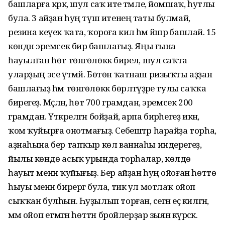
башларға кәрәк, шул саҡ ите тәмле, йомшаҡ, һутлы
була. 3 айҙан һуң түш итенең таты булмай,
резина кеүек ҡата, ҡороға килә һәм йәшәрә башлай. 15
көндән эремсек бирә башлағыҙ. Яңы ғына
һауылған һөт төнгөлөккә бирелә, шул саҡта
уларҙың эсе үтмәй. Бөтөн ҡатнаш ризыҡты аҙҙан
башлағыҙ һәм төнгөлөккә бөрләтәүҙәре тулы саҡҡа
бирегеҙ. Мәҫәлән, һөт 700 грамдан, эремсек 200
грамдан. Үткәрелгән бойҙай, арпа бирәһегеҙ икән,
ҡом ҡуйырға онотмағыҙ. Себештәр һарайҙа торһа,
аҙнаһына бер тапҡыр көл ваннаһы индерегеҙ,
йылы көндө асыҡ урында торһалар, көлдө
һауыт менән ҡуйығыҙ. Бер айҙан һуң ойоған һөттө
һыуы менән бирергә була, тик ул мотлаҡ ойоп
сыҡҡан булһын. Һуҙылып торған, әсегән еҫ килгән,
әммә ойоп етмәгән һөттән бройлерҙар зыян күрәсәк.