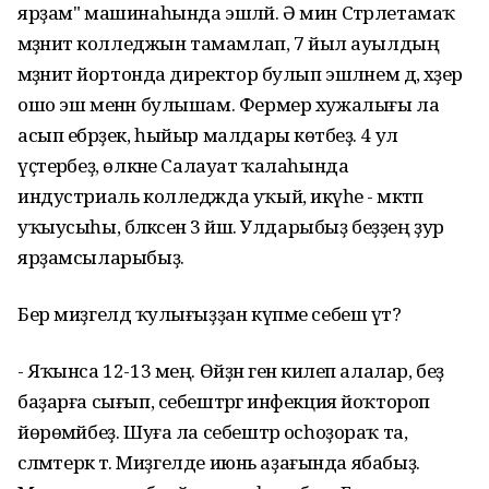
ярҙам" машинаһында эшләй. Ә мин Стәрлетамаҡ
мәҙәниәт колледжын тамамлап, 7 йыл ауылдың
мәҙәниәт йортонда директор булып эшләнем дә, хәҙер
ошо эш менән булышам. Фермер хужалығы ла
асып ебәрҙек, һыйыр малдары көтәбеҙ. 4 ул
үҫтерәбеҙ, өлкәне Салауат ҡалаһында
индустриаль колледжда уҡый, икәүһе - мәктәп
уҡыусыһы, бәләкәсенә 3 йәш. Улдарыбыҙ беҙҙең ҙур
ярҙамсыларыбыҙ.
Бер миҙгелдә ҡулығыҙҙан күпме себеш үтә?
- Яҡынса 12-13 мең. Өйҙән генә килеп алалар, беҙ
баҙарға сығып, себештәргә инфекция йоҡтороп
йөрөмәйбеҙ. Шуға ла себештәр осһоҙораҡ та,
сәләмәтерәк тә. Миҙгелде июнь аҙағында ябабыҙ.