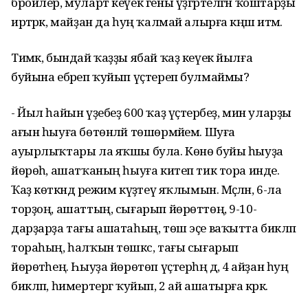
бройлер, муларт кеүек гены үҙгәртелгән ҡоштарҙы
иртәрәк, майҙан да һуң ҡалмай алырға кәңәш итәм.
Тимәк, бындай ҡаҙҙы ябай ҡаҙ кеүек йылға
буйына ебәреп ҡуйып үҫтереп булмаймы?
- Йыл һайын үҙебеҙ 600 ҡаҙ үҫтерәбеҙ, мин уларҙы
ағын һыуға бөтөнләй төшөрмәйем. Шуға
ауырлыҡтары ла яҡшы була. Көнө буйы һыуҙа
йөрөһә, ашатҡаның һыуға китеп тик тора инде.
Ҡаҙ көткәндә режим күҙәтеү яҡлымын. Мәҫәлән, 6-ла
торҙоң, ашаттың, сығарып йөрөттөң, 9-10-
дарҙарҙа тағы ашатаһың, төш эҫе ваҡытта бикләп
тораһың, һалҡын төшкәс, тағы сығарып
йөрөтәһең. Һыуҙа йөрөтөп үҫтерһәң дә, 4 айҙан һуң
бикләп, һимертергә ҡуйып, 2 ай ашатырға кәрәк.