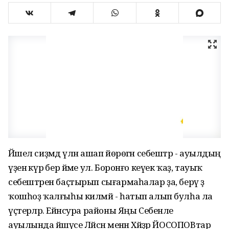
Йәшел сиҙәмдә үлән ашап йөрөгән себештәр - ауылдың
үҙенә күрә бер йәме ул. Боронғо кеүек ҡаҙ, тауыҡ
себештәрен баҫтырып сығармаһалар ҙа, берәү ҙә
ҡошһоҙ ҡалғыһы килмәй - һатып алып булһа ла
үҫтерәләр. Ейәнсура районы Яңы Себенле
ауылында йәшәүсе Ләйсән менән Хәйҙәр ЙОСОПОВтар