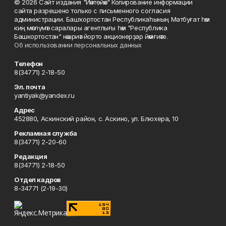
© 2026 Сайт издания "Йәнтөйәк" Копирование информации
сайта разрешено только с письменного согласия
администрации. Башҡортостан Республикаһының Матбуғат һәм
киң мәғлүмәт саралары агентлығы һәм "Республика
Башкортостан" нәшриәт йорто акционерҙар йәмғиәте.
Об использовании персональных данных
Телефон
8(34771) 2-18-50
Эл. почта
yantiyak@yandex.ru
Адрес
452880, Аскинский район, с. Аскино, ул. Блюхера, 10
Рекламная служба
8(34771) 2-20-60
Редакция
8(34771) 2-18-50
Отдел кадров
8-34771 (2-19-30)