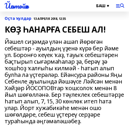
Йәнтөйәк
Оҫта ҡулдар
13 АПРЕЛЯ 2018, 12:35
КӨҘ ҺАНАРҒА СЕБЕШ АЛ!
Йәшел сиҙәмдә үлән ашап йөрөгән
себештәр - ауылдың үҙенә күрә бер йәме
ул. Боронғо кеүек ҡаҙ, тауыҡ себештәрен
баҫтырып сығармаһалар ҙа, берәү ҙә
ҡошһоҙ ҡалғыһы килмәй - һатып алып
булһа ла үҫтерәләр. Ейәнсура районы Яңы
Себенле ауылында йәшәүсе Ләйсән менән
Хәйҙәр ЙОСОПОВтар ҡошсолоҡ менән 8
йыл шөғөлләнә. Бер тәүлеклек себештәрҙе
һатып алып, 7, 15, 30 көнлөк итеп һата
улар. Йорт хужабикәһе менән ошо
шөғөлдәре, себеш үҫтереү серҙәре
тураһында әңгәмәләшәбеҙ.