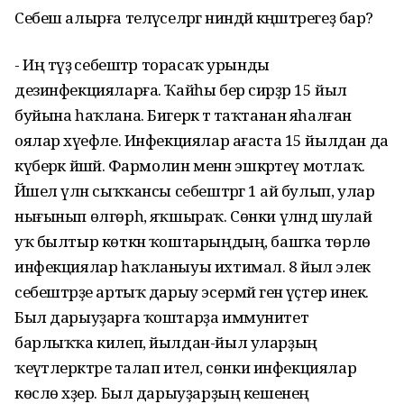
Себеш алырға теләүселәргә ниндәй кәңәштәрегеҙ бар?
- Иң тәүҙә себештәр торасаҡ урынды
дезинфекцияларға. Ҡайһы бер сирҙәр 15 йыл
буйына һаҡлана. Бигерәк тә таҡтанан яһалған
оялар хәүефле. Инфекциялар ағаста 15 йылдан да
күберәк йәшәй. Фармолин менән эшкәртеү мотлаҡ.
Йәшел үлән сыҡҡансы себештәргә 1 ай булып, улар
нығынып өлгөрһә, яҡшыраҡ. Сөнки үләндә шулай
уҡ былтыр көткән ҡоштарыңдың, башҡа төрлө
инфекциялар һаҡланыуы ихтимал. 8 йыл элек
себештәрҙе артыҡ дарыу эсермәй генә үҫтерә инек.
Был дарыуҙарға ҡоштарҙа иммунитет
барлыҡҡа килеп, йылдан-йыл уларҙың
ҡеүәтлерәктәре талап ителә, сөнки инфекциялар
көслө хәҙер. Был дарыуҙарҙың кешенең