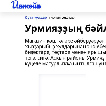
Йәнтөйәк
Оҫта ҡулдар
7 НОЯБРЯ 2017, 12:57
Урмияҙҙың бәй
Магазин кәштәләре әйберҙәрҙән 
ҡыҙҙарыбыҙ ҡулдарынан энә-ебен
биҙәктәре, төҫтәре менән ярышы
тегә, сигә. Асҡын районы Урмияҙ
күңеле матурлыҡҡа ынтылған уң