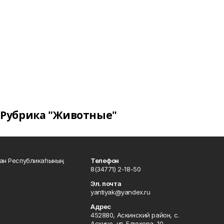
Рубрика "Животные"
тан Республикаһының
Телефон
8(34771) 2-18-50
Эл. почта
yantiyak@yandex.ru
Адрес
452880, Аскинский район, с.
Аскино, ул. Блюхера, 10