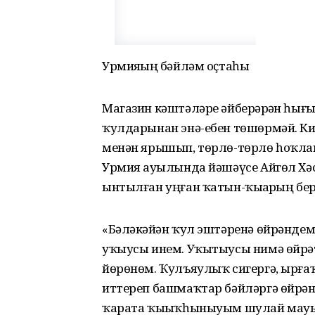
Урмияҙҙың бәйләм оҫтаһы
Магазин кәштәләре әйберҙәрҙән һығы
ҡулдарынан энә-ебен төшөрмәй. Кире
менән ярышып, төрлө-төрлө һоҡланғ
Урмияҙ ауылында йәшәүсе Айгөл Хә
ынтылған уңған ҡатын-ҡыҙҙарҙың бер
«Бәләкәйҙән ҡул эштәренә өйрәндем
уҡыусы инем. Уҡытыусы нимә өйрәтһ
йөрөнөм. Ҡулъяулыҡ сигергә, ырғаҡ
иттереп башмаҡтар бәйләргә өйрән
ҡарата ҡыҙыҡһыныуым шулай мауығы