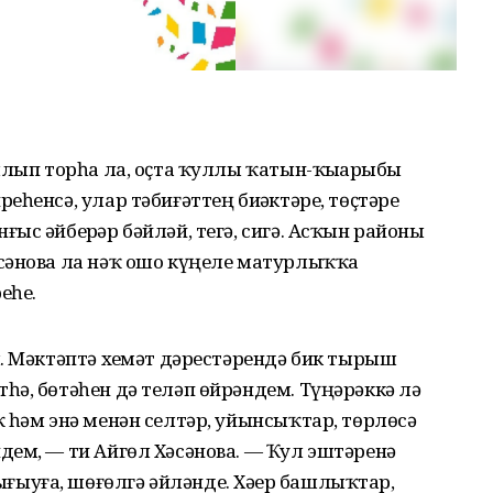
лып торһа ла, оҫта ҡуллы ҡатын-ҡыҙҙарыбыҙ
һенсә, улар тәбиғәттең биҙәктәре, төҫтәре
ыс әйберҙәр бәйләй, тегә, сигә. Асҡын районы
сәнова ла нәҡ ошо күңеле матурлыҡҡа
еһе.
. Мәктәптә хеҙмәт дәрестәрендә бик тырыш
ә, бөтәһен дә теләп өйрәндем. Түңәрәккә лә
 һәм энә менән селтәр, уйынсыҡтар, төрлөсә
дем, — ти Айгөл Хәсәнова. — Ҡул эштәренә
уға, шөғөлгә әйләнде. Хәҙер башлыҡтар,