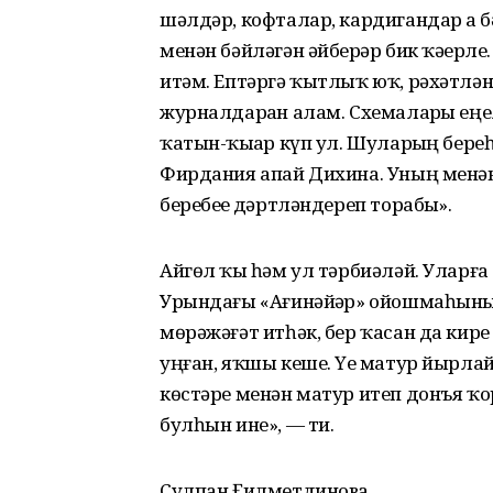
шәлдәр, кофталар, кардигандар ҙа
менән бәйләгән әйберҙәр бик ҡәҙерл
итәм. Ептәргә ҡытлыҡ юҡ, рәхәтләне
журналдарҙан алам. Схемаларҙы ең
ҡатын-ҡыҙҙар күп ул. Шуларҙың бер
Фирдания апай Дихина. Уның менә
беребеҙҙе дәртләндереп торабыҙ».
Айгөл ҡыҙ һәм ул тәрбиәләй. Уларға
Урындағы «Ағинәйҙәр» ойошмаһының 
мөрәжәғәт итһәк, бер ҡасан да кир
уңған, яҡшы кеше. Үҙе матур йырлай.
көстәре менән матур итеп донъя ҡо
булһын ине», — ти.
Сулпан Ғилметдинова.