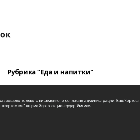
Рубрика "Еда и напитки"
а разрешено только с письменного согласия администрации. Башҡортос
шкортостан" нәшриәт йорто акционерҙар йәмғиәте.