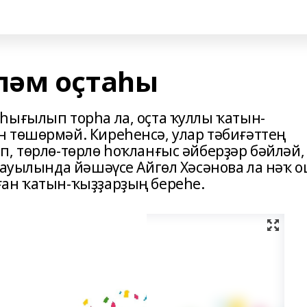
ләм оҫтаһы
һығылып торһа ла, оҫта ҡуллы ҡатын-
 төшөрмәй. Киреһенсә, улар тәбиғәттең
п, төрлө-төрлө һоҡланғыс әйберҙәр бәйләй,
 ауылында йәшәүсе Айгөл Хәсәнова ла нәҡ 
ған ҡатын-ҡыҙҙарҙың береһе.