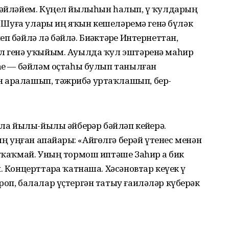
 бәйләйем. Күңел йылыһын һалып, үҙ ҡулдарың
е. Шуға уларҙы иң яҡын кешеләремә генә бүләк
п бәйлә лә бәйлә. Биҙәктәрҙе Интернеттан,
ел генә уҡыйым. Ауылда ҡул эштәренә маһир
еһе — бәйләм оҫтаһы булып танылған
н аралашып, тәжрибә уртаҡлашып, бер-
 ла йылы-йылы әйберҙәр бәйләп кейҙерә.
уңған апайҙары: «Айгөлгә берәй үтенес менән
е ҡаҡмай. Уның тормош иптәше Заһир ҙа бик
 Концерттарҙа ҡатнаша. Хәсәновтар кеүек үҙ
роп, балалар үҫтергән татыу ғаиләләр күберәк