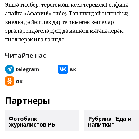
Эшкә тилбер, терегөмөш кеүек теремек Гөлфинә
апайға «Афарин!» тибеҙ. Тап шундай тынғыһыҙ,
күңелендә йәшлек дәрте һүнмәгән кешеләр
эргәләрендәгеләрҙең дә йәшәүен мәғәнәлерәк,
күңеллерәк итә лә инде.
Читайте нас
Партнеры
Фотобанк
Рубрика "Еда и
журналистов РБ
напитки"