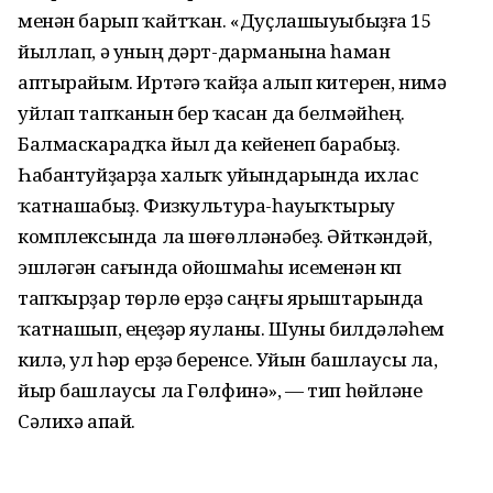
менән барып ҡайтҡан. «Дуҫлашыуыбыҙға 15
йыллап, ә уның дәрт-дарманына һаман
аптырайым. Иртәгә ҡайҙа алып китерен, нимә
уйлап тапҡанын бер ҡасан да белмәйһең.
Балмаскарадҡа йыл да кейенеп барабыҙ.
Һабантуйҙарҙа халыҡ уйындарында ихлас
ҡатнашабыҙ. Физкультура-һауыҡтырыу
комплексында ла шөғөлләнәбеҙ. Әйткәндәй,
эшләгән сағында ойошмаһы исеменән күп
тапҡырҙар төрлө ерҙә саңғы ярыштарында
ҡатнашып, еңеүҙәр яуланы. Шуны билдәләһем
килә, ул һәр ерҙә беренсе. Уйын башлаусы ла,
йыр башлаусы ла Гөлфинә», — тип һөйләне
Сәлихә апай.