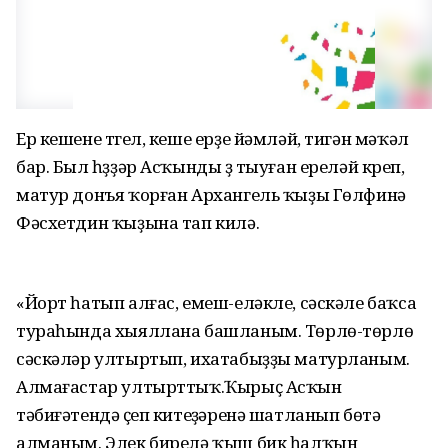
Ер кешене түгел, кеше ерҙе йәмләй, тигән мәҡәл
бар. Был һүҙҙәр Асҡынды үҙ тыуған ереләй күреп,
матур донъя ҡорған Архангель ҡыҙы Гөлфинә
Фәсхетдин ҡыҙына тап килә.
«Йорт һатып алғас, емеш-еләкле, сәскәле баҡса
тураһында хыяллана башланым. Төрлө-төрлө
сәскәләр ултыртып, ихатабыҙҙы матурланым.
Алмағастар ултырттыҡ.Ҡырыҫ Асҡын
тәбиғәтендә үҫеп китеүҙәренә шатланып бөтә
алманым. Элек бирелә ҡыш бик һалҡын