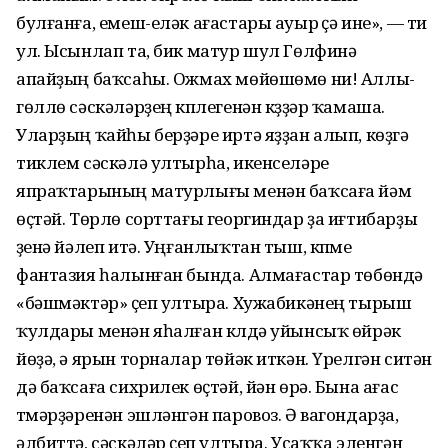
булғанға, емеш-еләк ағастары ауыр үҫә ине», — ти
ул. Ысынлап та, бик матур шул Гөлфинә
апайҙың баҡсаһы. Ожмах мөйөшөмө ни! Аллы-
гөллө сәскәләрҙең күплегенән күҙҙәр ҡамаша.
Уларҙың ҡайһы берҙәре иртә яҙҙан алып, көҙгә
тиклем сәскәлә ултырһа, икенселәре
япраҡтарының матурлығы менән баҡсаға йәм
өҫтәй. Төрлө сорттағы георгиндар ҙа иғтибарҙы
үҙенә йәлеп итә. Уңғанлыҡтан тыш, күпме
фантазия һалынған бында. Алмағастар төбөндә
«бәшмәктәр» үҫеп ултыра. Хужабикәнең тырыш
ҡулдары менән яһалған күлдә уйынсыҡ өйрәк
йөҙә, ә ярын торналар төйәк иткән. Үрелгән ситән
дә баҡсаға сихрилек өҫтәй, йән өрә. Бына ағас
түмәрҙәренән эшләнгән паровоз. Ә вагондарҙа,
әлбиттә, сәскәләр үҫеп ултыра. Усаҡҡа эленгән