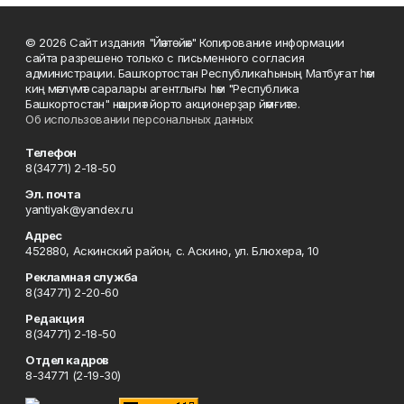
© 2026 Сайт издания "Йәнтөйәк" Копирование информации
сайта разрешено только с письменного согласия
администрации. Башҡортостан Республикаһының Матбуғат һәм
киң мәғлүмәт саралары агентлығы һәм "Республика
Башкортостан" нәшриәт йорто акционерҙар йәмғиәте.
Об использовании персональных данных
Телефон
8(34771) 2-18-50
Эл. почта
yantiyak@yandex.ru
Адрес
452880, Аскинский район, с. Аскино, ул. Блюхера, 10
Рекламная служба
8(34771) 2-20-60
Редакция
8(34771) 2-18-50
Отдел кадров
8-34771 (2-19-30)