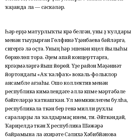
ҡаҙанда ла — сәскәләр.
Һәр ерҙә матурлыҡты күрә белгән, уны үҙ ҡулдары
менән тыуҙырған Гөлфинә Үҙәнбаева бәйләргә,
сигергә лә оҫта. Уның һәр эшенән күңел йылыһы
бөркөлөп тора. Әүҙем апай концерттарға,
күргәҙмәләргә йыш йөрөй. Үҙе район Мәҙәниәт
йортондағы «Аҡ ҡалфаҡ» вокаль-фольклор
ансамбле ағзаһы. Ошо коллектив менән
республика кимәлендәге әллә күпме мәртәбәле
бәйгеләрҙә ҡатнашҡан. Ул мөмкинлегем булһа,
республикала үткән бер генә милли рухлы
сараларҙы ла ҡалдырмаҫ инем, ти. Әйткәндәй,
Ҡариҙелдә үткән X республика Шәжәрә
байрамына ла әхирәте Сәлихә Хәбибйәнова