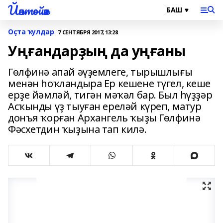
Йәнтөйәк
Оҫта ҡулдар
7 СЕНТЯБРЯ 2017, 13:28
Уңғандарҙың да уңғаны
Гөлфинә апай әүҙемлеге, тырышлығы
менән һоҡландыра Ер кешене түгел, кеше
ерҙе йәмләй, тигән мәҡәл бар. Был һүҙҙәр
Асҡынды үҙ тыуған ереләй күреп, матур
донъя ҡорған Архангель ҡыҙы Гөлфинә
Фәсхетдин ҡыҙына тап килә.