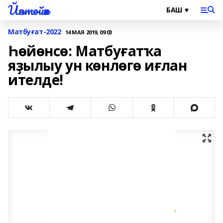
Йәнтөйәк
Матбуғат-2022
14 МАЯ 2019, 09:03
Һөйөнсө: Матбуғатҡа
яҙылыу ун көнлөгө иғлан
ителде!