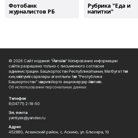
Фотобанк
Рубрика "Еда и
журналистов РБ
напитки"
© 2026 Сайт издания "Йәнтөйәк" Копирование информации
сайта разрешено только с письменного согласия
администрации. Башҡортостан Республикаһының Матбуғат һәм
киң мәғлүмәт саралары агентлығы һәм "Республика
Башкортостан" нәшриәт йорто акционерҙар йәмғиәте.
Об использовании персональных данных
Телефон
8(34771) 2-18-50
Эл. почта
yantiyak@yandex.ru
Адрес
452880, Аскинский район, с. Аскино, ул. Блюхера, 10