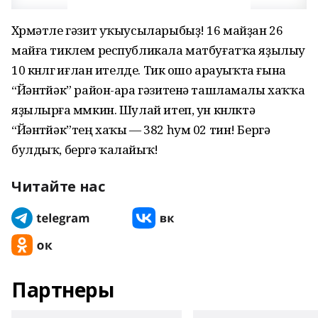
Хөрмәтле гәзит уҡыусыларыбыҙ! 16 майҙан 26
майға тиклем республикала матбуғатҡа яҙылыу
10 көнлөгө иғлан ителде. Тик ошо арауыҡта ғына
“Йәнтөйәк” район-ара гәзитенә ташламалы хаҡҡа
яҙылырға мөмкин. Шулай итеп, ун көнлөктә
“Йәнтөйәк”тең хаҡы — 382 һум 02 тин! Бергә
булдыҡ, бергә ҡалайыҡ!
Читайте нас
Партнеры