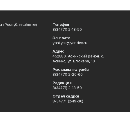
тан Республикаһының
Телефон
8(34771) 2-18-50
Эл. почта
yantiyak@yandex.ru
Адрес
452880, Аскинский район, с.
Аскино, ул. Блюхера, 10
Рекламная служба
8(34771) 2-20-60
Редакция
8(34771) 2-18-50
Отдел кадров
8-34771 (2-19-30)