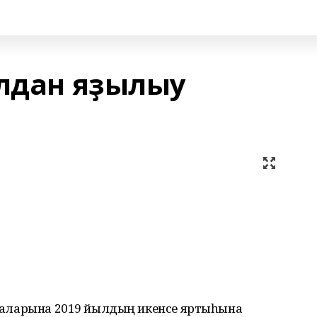
алдан яҙылыу
аҫмаларына 2019 йылдың икенсе яртыһына