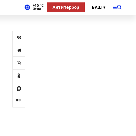
+15 °С
Антитеррор
Ясно