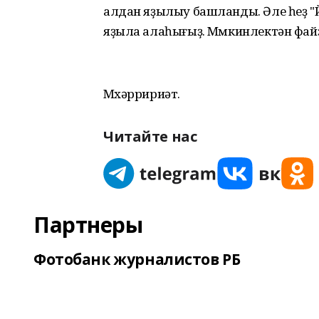
алдан яҙылыу башланды. Әле һеҙ "Йә
яҙыла алаһығыҙ. Мөмкинлектән фа
Мөхәрририәт.
Читайте нас
Партнеры
Фотобанк журналистов РБ