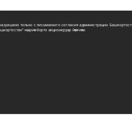
а разрешено только с письменного согласия администрации. Башҡортос
шкортостан" нәшриәт йорто акционерҙар йәмғиәте.