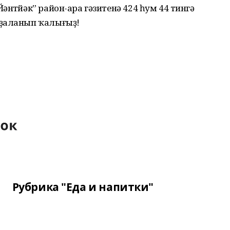
нтөйәк” район-ара гәзитенә 424 һум 44 тингә
йҙаланып ҡалығыҙ!
Рубрика "Еда и напитки"