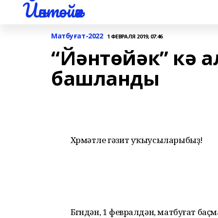
Йәнтөйәк
Матбуғат-2022
1 ФЕВРАЛЯ 2019, 07:46
“Йәнтөйәк” кә 
башланды
Хөрмәтле гәзит уҡыусыларыбыҙ!
Бөгөндән, 1 февралдән, матбуғат б