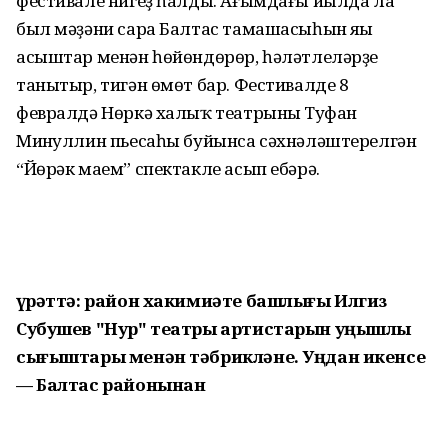
фестивале нигеҙ һалды. Ағымдағы йылда ла
был мәҙәни сара Балтас тамашасыһын яңы
асыштар менән һөйөндөрөр, һәләтлеләрҙе
танытыр, тигән өмөт бар. Фестивалде 8
февралдә Нөркә халыҡ театрының Туфан
Миңнуллин пьесаһы буйынса сәхнәләштерелгән
“Йөрәк маем” спектакле асып ебәрә.
Һүрәттә: р
айон хакимиәте башлығы Илгиз
Субушев "Нур" театры артистарын уңышлы
сығыштары менән тәбрикләне. Уңдан икенсе
— Балтас районынан