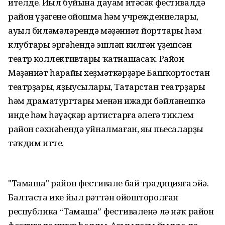
ителде. Йыл буйына дауам итәсәк фестивалдә
район үҙәгенең ойошма һәм учреждениелары,
ауыл биләмәләрендә мәҙәниәт йорттары һәм
клубтары эргәһендә эшләп килгән үҙешсән
театр коллективтары ҡатнашасаҡ. Район
Мәҙәниәт һарайы хеҙмәткәрҙәре Башҡортостан
театрҙары, яҙыусылары, Татарстан театрҙары
һәм драматургтары менән ижади бәйләнешкә
инде һәм һәүәҫкәр артистарға әлегә тиклем
район сәхнәһендә уйналмаған, яңы пьесаларҙы
тәҡдим итте.
"Тамаша" район фестивале бай традицияға эйә.
Балтаста ике йыл рәттән ойошторолған
республика “Тамаша” фестиваленә лә нәҡ район