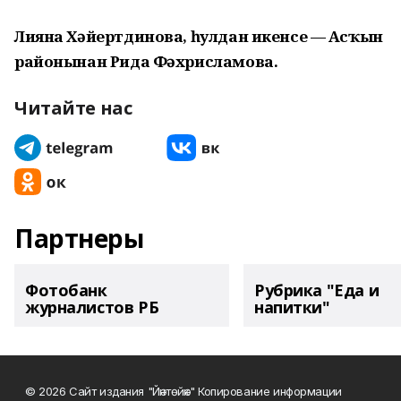
Лияна Хәйертдинова, һулдан икенсе — Асҡын
районынан Рида Фәхрисламова.
Читайте нас
Партнеры
Фотобанк
Рубрика "Еда и
журналистов РБ
напитки"
© 2026 Сайт издания "Йәнтөйәк" Копирование информации