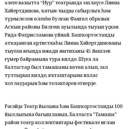
әлеге ваҡытта “Нур” театрында эшләүсе Лияна
Хәйертдинова, ҡатын-ҡыҙҙың сабырлыҡ һәм
түҙемлелек өлгөһө булған Фаягөл образын
Асҡын районы Билгеш ауылында тыуып үҫкән
Рида Фәхрисламова уйнай. Башҡортостандың
атҡаҙанған артисткаһы Лияна Хәйертдинованың
тыуған яғында ижади имтиханы 45 йәшлек
ғүмер байрамына тура килде. Шуға ла
балтастар был тамашаны көтөп алып, зал
тултырып килде, яҡташтарына ихлас
ҡотлауҙарын һәм теләктәрен еткерҙе.
Рәсәйҙә Театр йылына һәм Башҡортостандың 100
йыллығына бағышланып, Балтаста "Тамаша"
район театр коллективтары фестивале иғлан