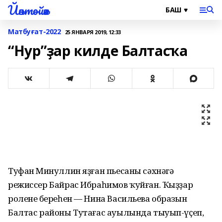
Йәнтөйәк
Матбуғат-2022
25 ЯНВАРЯ 2019, 12:33
“Нур”ҙар килде Балтасҡа
Туфан Миңнуллин яҙған пьесаны сәхнәгә
режиссер Байрас Ибраһимов ҡуйған. Ҡыҙҙар
роленең береһен — Нина Васильева образын
Балтас районы Тутағас ауылында тыуып-үҫеп,