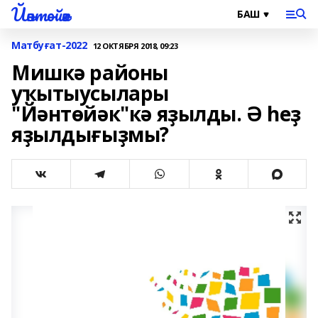
Йәнтөйәк
Матбуғат-2022
12 ОКТЯБРЯ 2018, 09:23
Мишкә районы
уҡытыусылары
"Йәнтөйәк"кә яҙылды. Ә һеҙ
яҙылдығыҙмы?