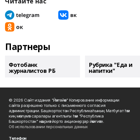
Читайте нас
Партнеры
Фотобанк
Рубрика "Еда и
журналистов РБ
напитки"
© 2026 Сайт издания "Йәнтөйәк" Копирование информации
сайта разрешено только с письменного согласия
администрации. Башҡортостан Республикаһының Матбуғат һәм
киң мәғлүмәт саралары агентлығы һәм "Республика
Башкортостан" нәшриәт йорто акционерҙар йәмғиәте.
Об использовании персональных данных
Телефон