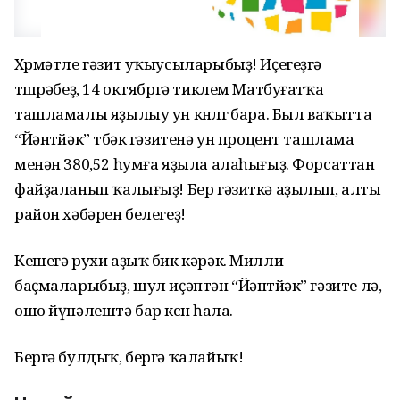
Хөрмәтле гәзит уҡыусыларыбыҙ! Иҫегеҙгә
төшөрәбеҙ, 14 октябргә тиклем Матбуғатҡа
ташламалы яҙылыу ун көнлөгө бара. Был ваҡытта
“Йәнтөйәк” төбәк гәзитенә ун процент ташлама
менән 380,52 һумға яҙыла алаһығыҙ. Форсаттан
файҙаланып ҡалығыҙ! Бер гәзиткә аҙылып, алты
район хәбәрен белегеҙ!
Кешегә рухи аҙыҡ бик кәрәк. Милли
баҫмаларыбыҙ, шул иҫәптән “Йәнтөйәк” гәзите лә,
ошо йүнәлештә бар көсөн һала.
Бергә булдыҡ, бергә ҡалайыҡ!