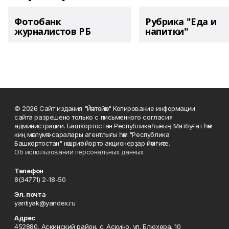
Фотобанк
Рубрика "Еда и
журналистов РБ
напитки"
© 2026 Сайт издания "Йәнтөйәк" Копирование информации
сайта разрешено только с письменного согласия
администрации. Башҡортостан Республикаһының Матбуғат һәм
киң мәғлүмәт саралары агентлығы һәм "Республика
Башкортостан" нәшриәт йорто акционерҙар йәмғиәте.
Об использовании персональных данных
Телефон
8(34771) 2-18-50
Эл. почта
yantiyak@yandex.ru
Адрес
452880, Аскинский район, с. Аскино, ул. Блюхера, 10