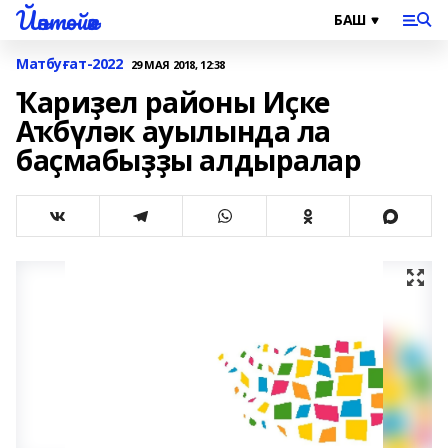
Йәнтөйәк
Матбуғат-2022
29 МАЯ 2018, 12:38
Ҡариҙел районы Иҫке
Аҡбүләк ауылында ла
баҫмабыҙҙы алдыралар