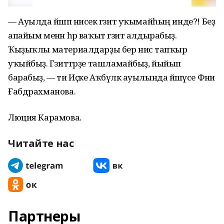
— Ауылда йәшәп нисек гәзит уҡымайһың инде?! Беҙ
апайым менән һәр ваҡыт гәзит алдырабыҙ.
Ҡыҙыҡлы материалдарҙы бер нисә тапҡыр
уҡыйбыҙ. Гәзиттәрҙе ташламайбыҙ, йыйып
барабыҙ, — ти Иҫке Аҡбүләк ауылында йәшәүсе Фәниә
Ғабдрахманова.
Люция Карамова.
Читайте нас
Партнеры