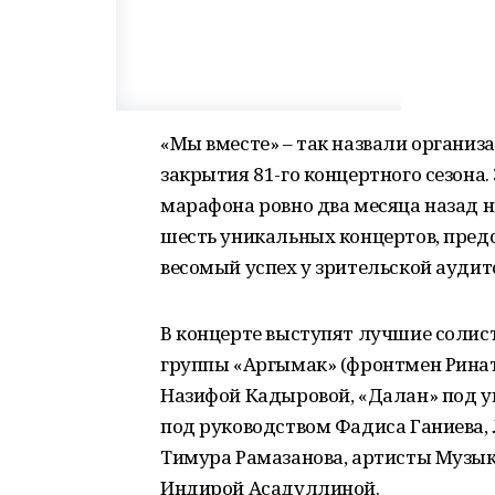
«Мы вместе» – так назвали органи
закрытия 81-го концертного сезона.
марафона ровно два месяца назад 
шесть уникальных концертов, пред
весомый успех у зрительской аудит
В концерте выступят лучшие солис
группы «Аргымак» (фронтмен Ринат 
Назифой Кадыровой, «Далан» под у
под руководством Фадиса Ганиева
Тимура Рамазанова, артисты Музык
Индирой Асадуллиной.