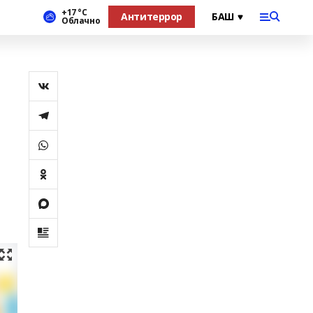
+17 °С
Антитеррор
Облачно