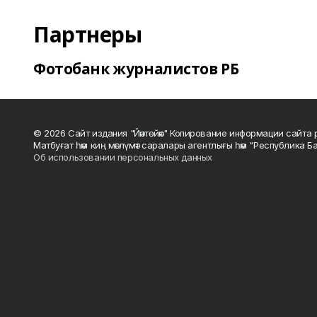
Партнеры
Фотобанк журналистов РБ
© 2026 Сайт издания "Йәнтөйәк" Копирование информации сайт
Матбуғат һәм киң мәғлүмәт саралары агентлығы һәм "Республика Ба
Об использовании персональных данных