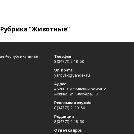
Рубрика "Животные"
тан Республикаһының
Телефон
8(34771) 2-18-50
Эл. почта
yantiyak@yandex.ru
Адрес
452880, Аскинский район, с.
Аскино, ул. Блюхера, 10
Рекламная служба
8(34771) 2-20-60
Редакция
8(34771) 2-18-50
Отдел кадров