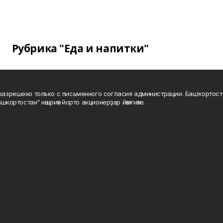
Рубрика "Еда и напитки"
а разрешено только с письменного согласия администрации. Башҡортос
шкортостан" нәшриәт йорто акционерҙар йәмғиәте.