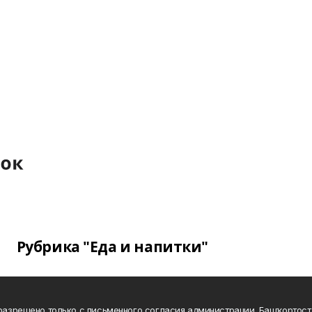
Рубрика "Еда и напитки"
а разрешено только с письменного согласия администрации. Башҡортос