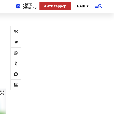
+26 °С
Антитеррор
Облачно