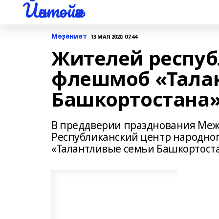
Йәнтөйәк
Мәҙәниәт
13 МАЯ 2020, 07:44
Жителей респуб
флешмоб «Тала
Башкортостана
В преддверии празднования Меж
Республиканский центр народног
«Талантливые семьи Башкортоста