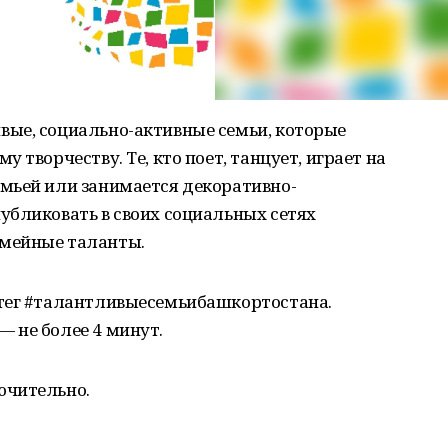
ые, социально-активные семьи, которые
 творчеству. Те, кто поет, танцует, играет на
мьей или занимается декоративно-
убликовать в своих социальных сетях
мейные таланты.
штег #талантливыесемьибашкортостана.
 не более 4 минут. ⠀
ючительно. ⠀