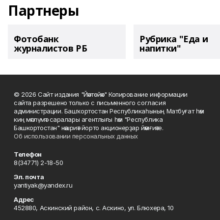
Партнеры
Фотобанк
Рубрика "Еда и
журналистов РБ
напитки"
© 2026 Сайт издания "Йәнтөйәк" Копирование информации
сайта разрешено только с письменного согласия
администрации. Башҡортостан Республикаһының Матбуғат һәм
киң мәғлүмәт саралары агентлығы һәм "Республика
Башкортостан" нәшриәт йорто акционерҙар йәмғиәте.
Об использовании персональных данных
Телефон
8(34771) 2-18-50
Эл. почта
yantiyak@yandex.ru
Адрес
452880, Аскинский район, с. Аскино, ул. Блюхера, 10