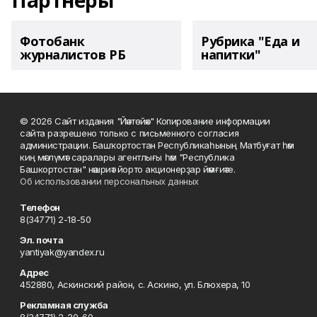
Партнеры
Фотобанк
Рубрика "Еда и
журналистов РБ
напитки"
© 2026 Сайт издания "Йәнтөйәк" Копирование информации
сайта разрешено только с письменного согласия
администрации. Башҡортостан Республикаһының Матбуғат һәм
киң мәғлүмәт саралары агентлығы һәм "Республика
Башкортостан" нәшриәт йорто акционерҙар йәмғиәте.
Об использовании персональных данных
Телефон
8(34771) 2-18-50
Эл. почта
yantiyak@yandex.ru
Адрес
452880, Аскинский район, с. Аскино, ул. Блюхера, 10
Рекламная служба