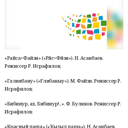
«Райса+Файзи» («Рәйсә+Фәйзи»). Н. Асанбаев.
Режиссер Р. Исрафилов;
«Галиябану» («Ғәлиәбаныу»). М. Файзи. Режиссер Р.
Исрафилов;
«Бибинур, ах, Бибинур!..». Ф. Буляков. Режиссер Р.
Исрафилов;
«Красный паша» («Ҡыҙыл паша»). Н. Асанбаев.