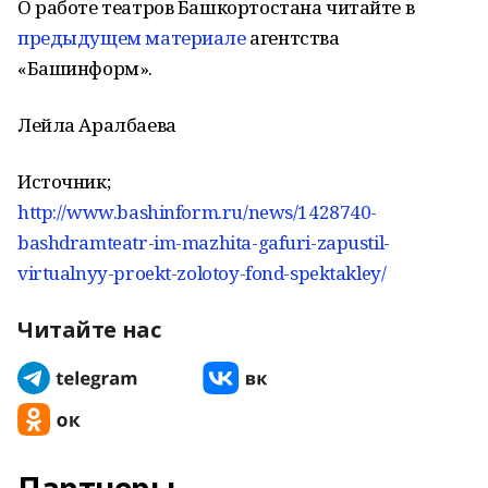
О работе театров Башкортостана читайте в
предыдущем материале
агентства
«Башинформ».
Лейла Аралбаева
Источник;
http://www.bashinform.ru/news/1428740-
bashdramteatr-im-mazhita-gafuri-zapustil-
virtualnyy-proekt-zolotoy-fond-spektakley/
Читайте нас