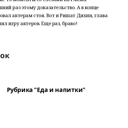
ний раз этому доказательство. А в конце
вал актерам стоя. Вот и Ришат Дихин, глава
л игру актеров. Еще раз, браво!
Рубрика "Еда и напитки"