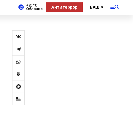
+20 °С
Антитеррор
Облачно