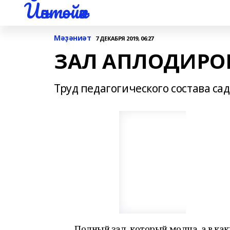
Йәнтөйәк
Мәҙәниәт
7 ДЕКАБРЯ 2019, 06:27
ЗАЛ АПЛОДИРО
Труд педагогического состава с
Полный зал, который молча, а в как