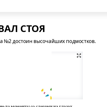
ВАЛ СТОЯ
ада №2 достоин высочайших подмостков.
ие-то моменты со слезами на глазах