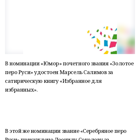
В номинации «Юмор» почетного звания «Золотое
перо Руси» удостоен Марсель Салимов за
сатирическую книгу «Избранное для
избранных».
В этой же номинации звание «Серебряное перо
Руси» присуждено Леониду Соколову за