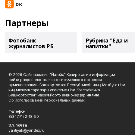
Партнеры
Фотобанк
Рубрика "Еда и
журналистов РБ
напитки"
© 2026 Сайт издания "Йәнтөйәк" Копирование информации
сайта разрешено только с письменного согласия
администрации. Башҡортостан Республикаһының Матбуғат һәм
киң мәғлүмәт саралары агентлығы һәм "Республика
Башкортостан" нәшриәт йорто акционерҙар йәмғиәте.
Об использовании персональных данных
Телефон
8(34771) 2-18-50
Эл. почта
yantiyak@yandex.ru