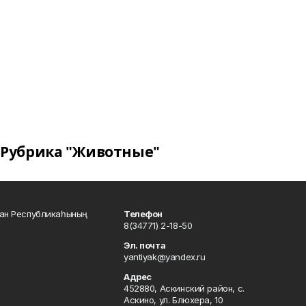
Рубрика "Животные"
тан Республикаһының
Телефон
8(34771) 2-18-50
Эл. почта
yantiyak@yandex.ru
Адрес
452880, Аскинский район, с.
Аскино, ул. Блюхера, 10