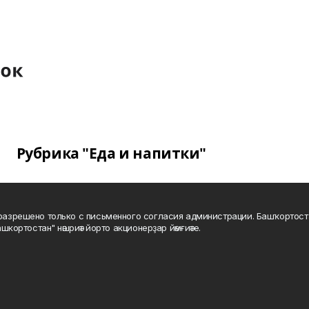
Рубрика "Еда и напитки"
а разрешено только с письменного согласия администрации. Башҡортос
шкортостан" нәшриәт йорто акционерҙар йәмғиәте.