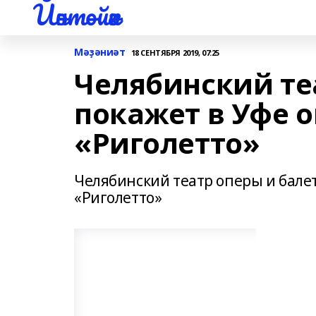
Йәнтөйәк
Мәҙәниәт
18 СЕНТЯБРЯ 2019, 07:25
Челябинский те
покажет в Уфе 
«Риголетто»
Челябинский театр оперы и бале
«Риголетто»