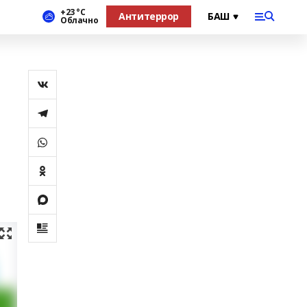
+23 °С
Антитеррор
Облачно