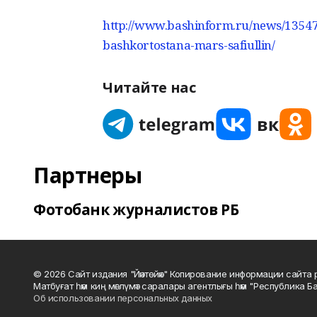
http://www.bashinform.ru/news/135470
bashkortostana-mars-safiullin/
Читайте нас
Партнеры
Фотобанк журналистов РБ
© 2026 Сайт издания "Йәнтөйәк" Копирование информации сайт
Матбуғат һәм киң мәғлүмәт саралары агентлығы һәм "Республика Ба
Об использовании персональных данных