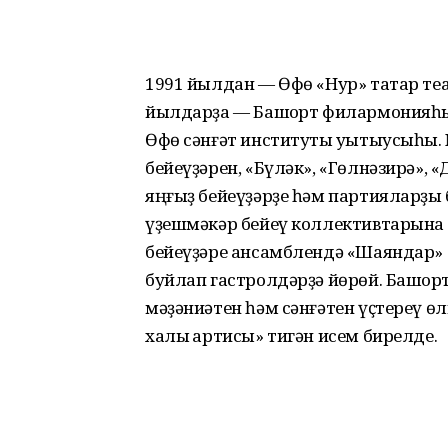
1991 йылдан — Өфө «Нур» татар те
йылдарҙа — Башҡорт филармонияһы
Өфө сәнғәт институты уҡытыусыһы.
бейеүҙәрен, «Бүләк», «Гөлнәзирә», 
яңғыҙ бейеүҙәрҙе һәм партияларҙы
үҙешмәкәр бейеү коллективтарына е
бейеүҙәре ансамблендә «Шаяндар» 
буйлап гастролдәрҙә йөрөй. Башҡо
мәҙәниәтен һәм сәнғәтен үҫтереү ө
халыҡ артисы» тигән исем бирелде.