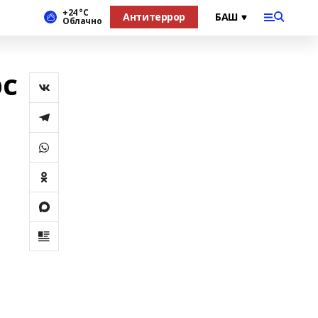
+24 °С
Антитеррор
Облачно
с