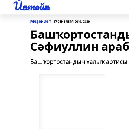
Йәнтөйәк
Мәҙәниәт
17 СЕНТЯБРЯ 2019, 08:39
Башҡортостанд
Сәфиуллин араб
Башҡортостандың халыҡ артисы 