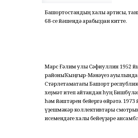
Башҡортостандың халыҡ артисы, та
68-се йәшендә арабыҙҙан китте.
Марс Ғәлим улы Сәфиуллин 1952 й
районыҠыңғыр-Мәнәүез ауылында т
Стәрлетамаҡтағы Башҡорт республи
хеҙмәт итеп ҡайтҡандан һуң Бишбүл
һәм йәштәрен бейергә өйрәтә. 197
үҙешмәкәр коллективтары смотрынд
исемендәге халыҡ бейеүҙәре ансамбл