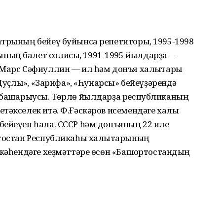
атрының бейеү буйынса репетиторы, 1995-1998
ның балет солисы, 1991-1995 йылдарҙа —
 Марс Сәфиуллин — ил һәм донъя халыҡтары
«Дуҫлыҡ», «Зарифа», «Һунарсы» бейеүҙәрендә
 башҡарыусы. Төрлө йылдарҙа республиканың
тәкселек итә. Ф.Ғәскәров исемендәге халыҡ
бейеүен һала. СССР һәм донъяның 22 иле
ртостан Республикаһы халыҡтарының
лкәһендәге хеҙмәттәре өсөн «Башҡортостандың