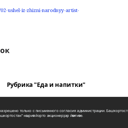
2-ushel-iz-zhizni-narodnyy-artist-
Рубрика "Еда и напитки"
а разрешено только с письменного согласия администрации. Башҡортос
шкортостан" нәшриәт йорто акционерҙар йәмғиәте.