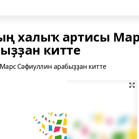
ың халыҡ артисы Мар
ыҙҙан китте
Марс Сәфиуллин арабыҙҙан китте