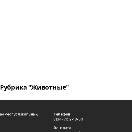
Рубрика "Животные"
тан Республикаһының
Телефон
8(34771) 2-18-50
Эл. почта