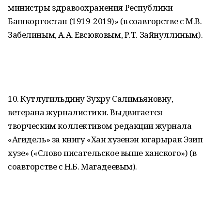
министры здравоохранения Республики
Башкортостан (1919-2019)» (в соавторстве с М.В.
Забелиным, А.А. Евсюковым, Р.Т. Зайнуллиным).
10. Кутлугильдину Зухру Салимьяновну,
ветерана журналистики. Выдвигается
творческим коллективом редакции журнала
«Агидель» за книгу «Хан хузенэн югарырак Эзип
хузе» («Слово писательское выше ханского») (в
соавторстве с Н.Б. Магадеевым).