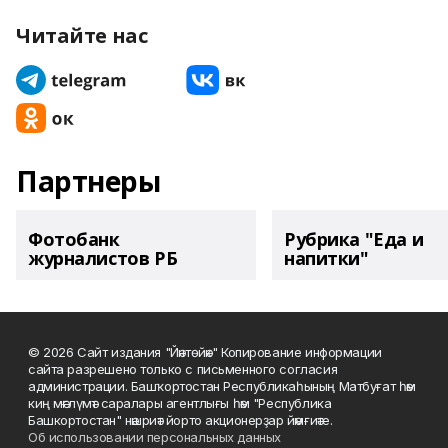
Читайте нас
Партнеры
Фотобанк
Рубрика "Еда и
журналистов РБ
напитки"
© 2026 Сайт издания "Йәнтөйәк" Копирование информации
сайта разрешено только с письменного согласия
администрации. Башҡортостан Республикаһының Матбуғат һәм
киң мәғлүмәт саралары агентлығы һәм "Республика
Башкортостан" нәшриәт йорто акционерҙар йәмғиәте.
Об использовании персональных данных