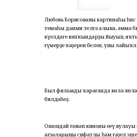
Любовь Борисованың картинаһы һи
темаһы даими телгә алына, әммә был
күңелдәге юшҡындарҙы йыуып, яҡт
ғүмерҙең ҡәҙерен белеп, уны лайыҡ
Был фильмды ҡарағанда көлә-көлә 
билдәһеҙ.
Ошондай ғәжәп киноның еңеү яулауы
ағзаларының сифатлы һәм ғәҙел эш