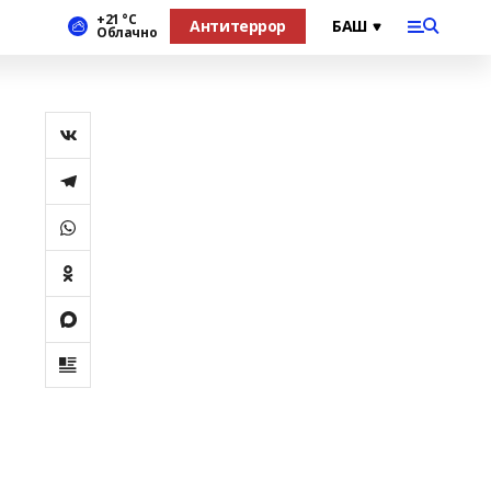
+21 °С
Антитеррор
Облачно