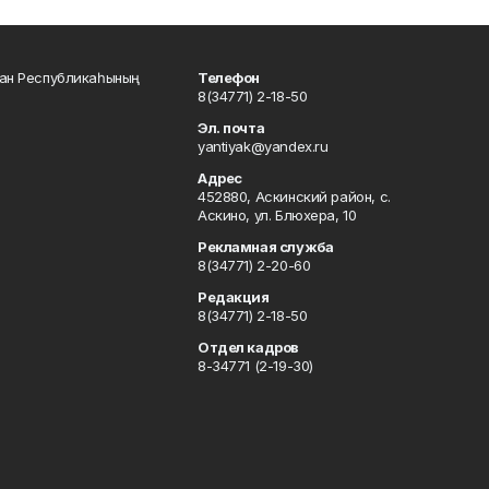
тан Республикаһының
Телефон
8(34771) 2-18-50
Эл. почта
yantiyak@yandex.ru
Адрес
452880, Аскинский район, с.
Аскино, ул. Блюхера, 10
Рекламная служба
8(34771) 2-20-60
Редакция
8(34771) 2-18-50
Отдел кадров
8-34771 (2-19-30)