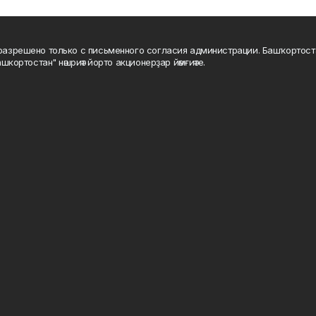
а разрешено только с письменного согласия администрации. Башҡортос
шкортостан" нәшриәт йорто акционерҙар йәмғиәте.