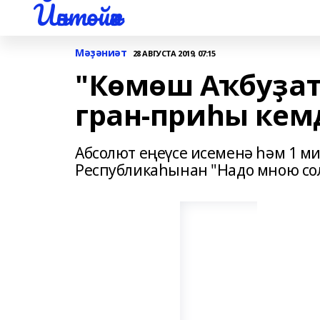
Йәнтөйәк
Мәҙәниәт
28 АВГУСТА 2019, 07:15
"Көмөш Аҡбуҙат
гран-приһы кем
Абсолют еңеүсе исеменә һәм 1 ми
Республикаһынан "Надо мною со