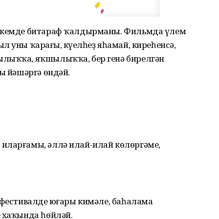
с кемде битараф ҡалдырманы. Фильмда үлем
 уны ҡараңғы, күңелһеҙ яһамай, киреһенсә,
ылыҡҡа, яҡшылыҡҡа, бер генә бирелгән
лы йәшәргә өндәй.
иларғамы, әллә илай-илай көлөргәме,
 фестивалдең юғары кимәле, баһалама
е хаҡында һөйләй.