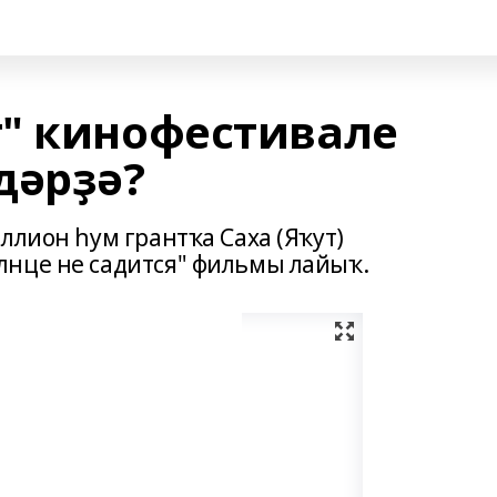
" кинофестивале
дәрҙә?
ллион һум грантҡа Саха (Яҡут)
лнце не садится" фильмы лайыҡ.