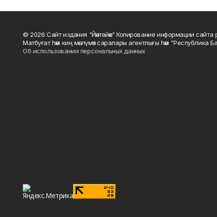
© 2026 Сайт издания "Йәнтөйәк" Копирование информации сайт
Матбуғат һәм киң мәғлүмәт саралары агентлығы һәм "Республика Ба
Об использовании персональных данных