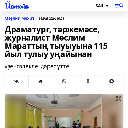
Йәнтөйәк
Мәҙәни мөхит
16 МАЯ 2024, 04:21
Драматург, тәржемәсе,
журналист Мөслим
Мараттың тыуыуына 115
йыл тулыу уңайынан
үҙенсәлекле дәрес үтте