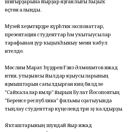
шиғырҙарына йырҙар яҙғанлығы һыҙыҡ
өҫтөнә алынды.
Музей хеҙмәткәрҙәре күрһәткән экспонаттар,
презентация студенттар һәм уҡытыусылар
тарафынан ҙур ҡыҙыҡһыныу менән ҡабул
ителде.
Мөслим Марат һүҙҙәренә Ғәзиз Әлмөхәмәтов ижад
иткән, утыҙынсы йылдар яҙыусыларының
яҙмыштарын сағылдырған киң билдәле
"Сайҡалалар кәмәләр" йырын Булат Йосоповтың
"Беренсе республика" фильмы оҙатыуында
тыңлау студенттар күңелендә тәрән эҙ ҡалдырҙы.
Яҡташтарының шундай йыр ижад