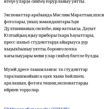
итеүе уларҙа сикһеҙ ғорурланыу уятты.
Экспонаттар араһында Мөслим Мараттың шәхси
фотолары, уның замандаштары Һәҙиә
Дәүләтшинаның сәнскеһе, шәкәр ватҡысы, Дауыт
Юлтыйҙың яҙыу приборы (ҡара һауыттары,
пресс-папье) студенттарҙа айырыуса ҙур
ҡыҙыҡһыныу уятты, боронғолоҡҡа
ҡағылыуҙары менән улар сикһеҙ бәхетле булды.
Музей дәресе тамамланғас та студенттар
таралышмайынса оҙаҡ ҡына һөйләшеп,
аралашып, фотоға төшөп,экспонаттарҙы
өйрәнеп торҙолар.