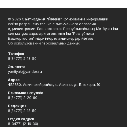
© 2026 Сайт издания "Йәнтөйәк" Копирование информации
сайта разрешено только с письменного согласия
администрации. Башҡортостан Республикаһының Матбуғат һәм
киң мәғлүмәт саралары агентлығы һәм "Республика
Башкортостан" нәшриәт йорто акционерҙар йәмғиәте.
Об использовании персональных данных
Телефон
8(34771) 2-18-50
Эл. почта
yantiyak@yandex.ru
Адрес
452880, Аскинский район, с. Аскино, ул. Блюхера, 10
Рекламная служба
8(34771) 2-20-60
Редакция
8(34771) 2-18-50
Отдел кадров
8-34771 (2-19-30)