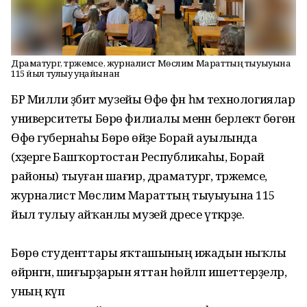
Драматург, тәржемәсе, журналист Мөслим Мараттың тыуыуына
115 йыл тулыу уңайынан
БР Милли әҙәбиәт музейы Өфө фән һәм технологиялар
университеты Бөрө филиалы менән берлектә бөгөн
Өфө губернаһы Бөрө өйәҙе Борай ауылында
(хәҙерге Башҡортостан Республикаһы, Борай
районы) тыуған шағир, драматург, тәржемәсе,
журналист Мөслим Мараттың тыуыуына 115
йыл тулыу айҡанлы музей дәресе үткәрҙе.
Бөрө студенттары яҡташының ижадын ныҡлы
өйрәнгән, шиғырҙарын яттан һөйләп ишеттерҙеләр,
уның күп