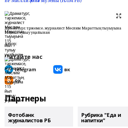
БР Милли әҙәбиәт музейы (НЛМ РБ)
Драматург, тәржемәсе, журналист Мөслим Мараттың тыуыуына
115 йыл тулыу уңайынан
Автор:
Читайте нас
Партнеры
Фотобанк
Рубрика "Еда и
журналистов РБ
напитки"