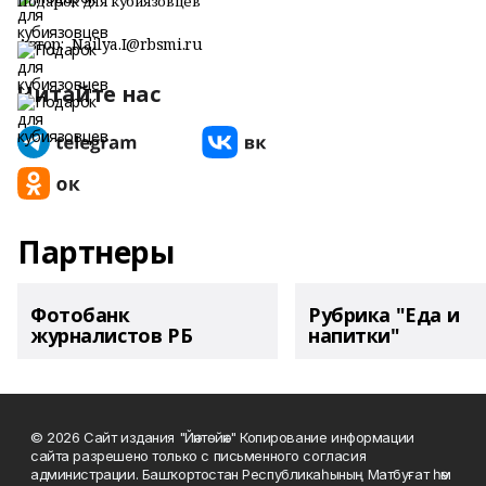
Подарок для кубиязовцев
Автор:
Nailya.I@rbsmi.ru
Читайте нас
Партнеры
Фотобанк
Рубрика "Еда и
журналистов РБ
напитки"
© 2026 Сайт издания "Йәнтөйәк" Копирование информации
сайта разрешено только с письменного согласия
администрации. Башҡортостан Республикаһының Матбуғат һәм