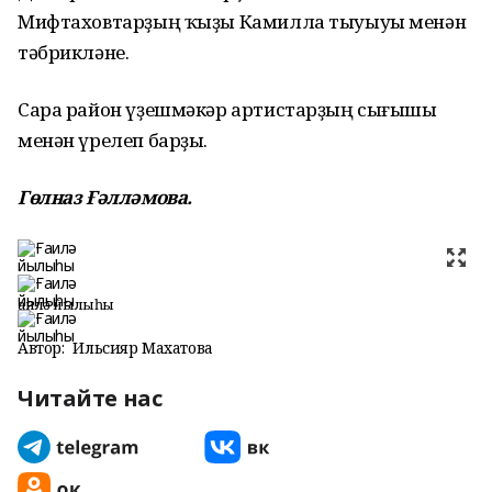
Мифтаховтарҙың ҡыҙы Камилла тыуыуы менән
тәбрикләне.
Сара район үҙешмәкәр артистарҙың сығышы
менән үрелеп барҙы.
Гөлназ Ғәлләмова.
Ғаилә йылыһы
Автор:
Ильсияр Махатова
Читайте нас