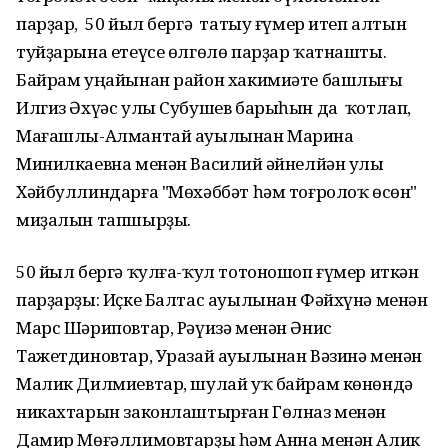
парҙар, 50 йыл бергә татыу ғүмер итеп алтын
туйҙарына етеүсе өлгөлө парҙар ҡатнашты.
Байрам уңайынан район хакимиәте башлығы
Илгиз Әхүәс улы Субушев барыһын да ҡотлап,
Мағашлы-Алмантай ауылынан Марина
Минилкаевна менән Василий Ғәйнелйән улы
Хәйбуллиндарға "Мөхәббәт һәм тоғролоҡ өсөн"
миҙалын тапшырҙы.
50 йыл бергә ҡулға-ҡул тотоношоп ғүмер иткән
парҙарҙы: Иҫке Балтас ауылынан Фәйхүнә менән
Марс Шәриповтар, Рәүизә менән Әнис
Тажетдиновтар, Уразай ауылынан Вәзинә менән
Малик Дилмиевтар, шулай уҡ байрам көнөндә
никахтарын законлаштырған Гөлназ менән
Дамир Мөғәллимовтарҙы һәм Анна менән Алик