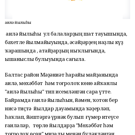
Ғаилә йылыһы
Ғаилә йылыһы ул балаларҙың шат тауышында,
бәхетле йылмайыуында, әсәйҙәрҙең наҙлы күҙ
ҡарашында , атайҙарҙың ныҡлығында,
ышаныслы булыуында сағыла.
Балтас район Мәҙәниәт һарайы майҙанында
Ғаилә, мөхәббәт һәм тоғролоҡ көнө айҡанлы
"Ғаилә йылыһы" тип исемләнгән сара үтте.
Байрамда ғаилә йылыһын, йәмен, ҡотон бер
нисә тиҫтә йылдар дауамында ҡәҙерләп,
һаҡлап, йәштәргә үрнәк булып ғүмер итеүсе
ғаиләләр, төрлө йылдарҙа "Мөхәббәт һәм
тоғролоҡ өсөн" миҙалы менән бүләкләнгән