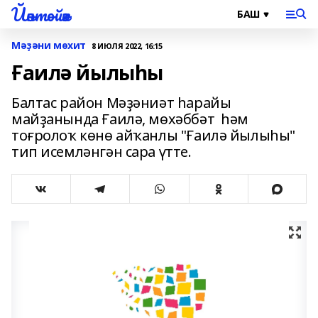
Йәнтөйәк
Мәҙәни мөхит
8 ИЮЛЯ 2022, 16:15
Ғаилә йылыһы
Балтас район Мәҙәниәт һарайы
майҙанында Ғаилә, мөхәббәт һәм
тоғролоҡ көнө айҡанлы "Ғаилә йылыһы"
тип исемләнгән сара үтте.