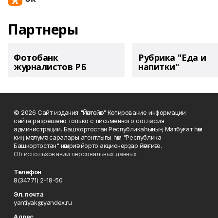
Партнеры
Фотобанк
Рубрика "Еда и
журналистов РБ
напитки"
© 2026 Сайт издания "Йәнтөйәк" Копирование информации
сайта разрешено только с письменного согласия
администрации. Башҡортостан Республикаһының Матбуғат һәм
киң мәғлүмәт саралары агентлығы һәм "Республика
Башкортостан" нәшриәт йорто акционерҙар йәмғиәте.
Об использовании персональных данных
Телефон
8(34771) 2-18-50
Эл. почта
yantiyak@yandex.ru
Адрес