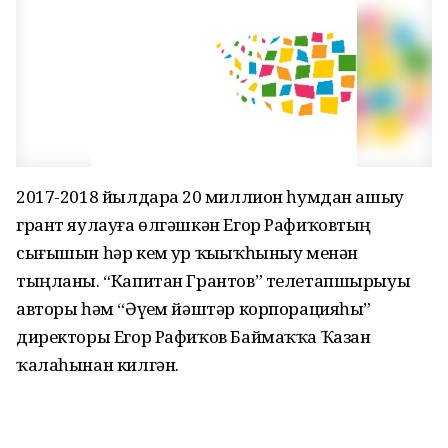
2017-2018 йылдарҙа 20 миллион һумдан ашыу
грант яулауға өлгәшкән Егор Рафиҡовтың
сығышын һәр кем ҙур ҡыҙыҡһыныу менән
тыңланы. “Капитан Грантов” телетапшырыуы
авторы һәм “Әүҙем йәштәр корпорацияһы”
директоры Егор Рафиҡов Баймаҡҡа Ҡазан
ҡалаһынан килгән.