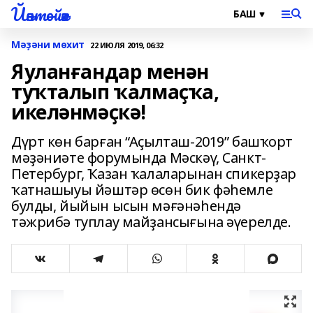
Йәнтөйәк
Мәҙәни мөхит
22 ИЮЛЯ 2019, 06:32
Яуланғандар менән
туҡталып ҡалмаҫҡа,
икеләнмәҫкә!
Дүрт көн барған “Аҫылташ-2019” башҡорт
мәҙәниәте форумында Мәскәү, Санкт-
Петербург, Ҡазан ҡалаларынан спикерҙар
ҡатнашыуы йәштәр өсөн бик фәһемле
булды, йыйын ысын мәғәнәһендә
тәжрибә туплау майҙансығына әүерелде.