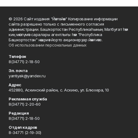
© 2026 Сайт издания "Йәнтөйәк" Копирование информации
сайта разрешено только с письменного согласия
администрации. Башҡортостан Республикаһының Матбуғат һәм
киң мәғлүмәт саралары агентлығы һәм "Республика
Башкортостан" нәшриәт йорто акционерҙар йәмғиәте.
Об использовании персональных данных
Телефон
8(34771) 2-18-50
Эл. почта
yantiyak@yandex.ru
Адрес
452880, Аскинский район, с. Аскино, ул. Блюхера, 10
Рекламная служба
8(34771) 2-20-60
Редакция
8(34771) 2-18-50
Отдел кадров
8-34771 (2-19-30)