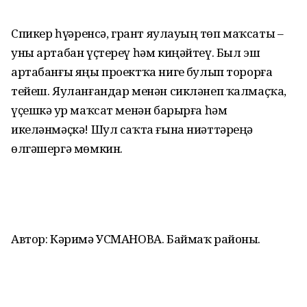
Спикер һүҙҙәренсә, грант яулауҙың төп маҡсаты –
уны артабан үҫтереү һәм киңәйтеү. Был эш
артабанғы яңы проектҡа нигеҙ булып торорға
тейеш. Яуланғандар менән сикләнеп ҡалмаҫҡа,
үҫешкә ҙур маҡсат менән барырға һәм
икеләнмәҫкә! Шул саҡта ғына ниәттәреңә
өлгәшергә мөмкин.
Автор: Кәримә УСМАНОВА. Баймаҡ районы.