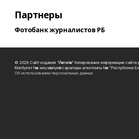
Партнеры
Фотобанк журналистов РБ
© 2026 Сайт издания "Йәнтөйәк" Копирование информации сайт
Матбуғат һәм киң мәғлүмәт саралары агентлығы һәм "Республика Ба
Об использовании персональных данных