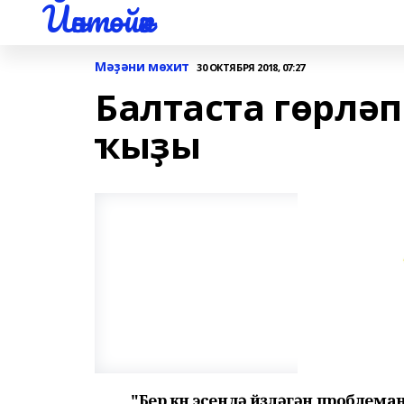
Йәнтөйәк
Мәҙәни мөхит
30 ОКТЯБРЯ 2018, 07:27
Балтаста гөрлә
ҡыҙы
"Бер көн эсендә йөҙләгән проблема