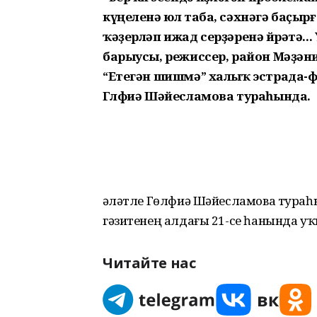
күңеленә юл таба, сәхнәгә баҫы
ҡәҙерләп ижад серҙәренә өйрәтә..
барыусы, режиссер, район Мәҙә
“Етегән шишмә” халыҡ эстрада-ф
Гөлфиә Шәйесламова тураһында.
Һәләтле Гөлфиә Шәйесламова тура
гәзитенең алдағы 21-се һанында у
Читайте нас