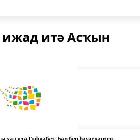
п ижад итә Асҡын
ны хәл итә Гөлфиәбеҙ. Һәр бер һәүәҫкәрҙең