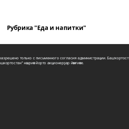
Рубрика "Еда и напитки"
а разрешено только с письменного согласия администрации. Башҡортос
шкортостан" нәшриәт йорто акционерҙар йәмғиәте.