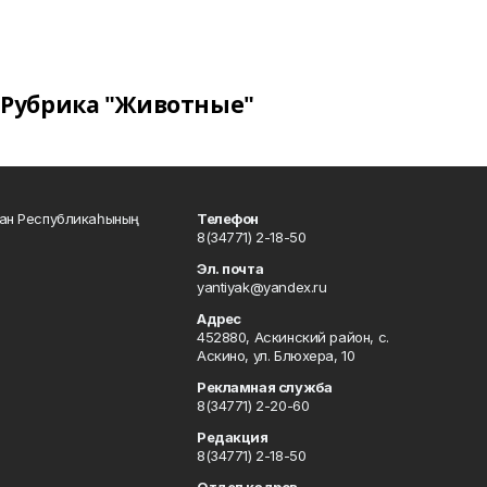
Рубрика "Животные"
тан Республикаһының
Телефон
8(34771) 2-18-50
Эл. почта
yantiyak@yandex.ru
Адрес
452880, Аскинский район, с.
Аскино, ул. Блюхера, 10
Рекламная служба
8(34771) 2-20-60
Редакция
8(34771) 2-18-50
Отдел кадров