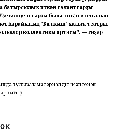
рға батырсылыҡ иткән таланттарҙы
. Үҙе концерттарҙы бына тигән итеп алып
ниәт һарайының “Балҡыш” халыҡ театры,
ольклор коллективы артисы", — тиҙәр
һында тулыраҡ материалды "Йәнтөйәк"
ҡырһығыҙ.