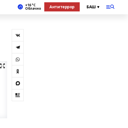
+16 °С
Антитеррор
Облачно