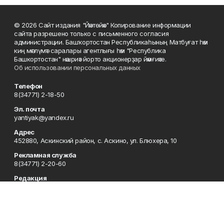
© 2026 Сайт издания "Йәнтөйәк" Копирование информации
сайта разрешено только с письменного согласия
администрации. Башҡортостан Республикаһының Матбуғат һәм
киң мәғлүмәт саралары агентлығы һәм "Республика
Башкортостан" нәшриәт йорто акционерҙар йәмғиәте.
Об использовании персональных данных
Телефон
8(34771) 2-18-50
Эл. почта
yantiyak@yandex.ru
Адрес
452880, Аскинский район, с. Аскино, ул. Блюхера, 10
Рекламная служба
8(34771) 2-20-60
Редакция
8(34771) 2-18-50
Отдел кадров
8-34771 (2-19-30)