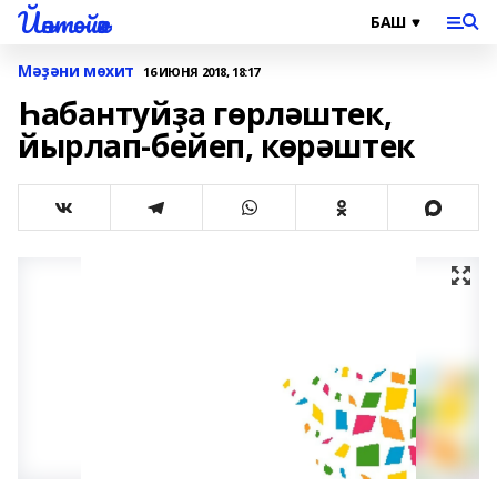
Йәнтөйәк
Мәҙәни мөхит
16 ИЮНЯ 2018, 18:17
Һабантуйҙа гөрләштек,
йырлап-бейеп, көрәштек