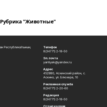
Рубрика "Животные"
тан Республикаһының
Телефон
8(34771) 2-18-50
Эл. почта
yantiyak@yandex.ru
Адрес
452880, Аскинский район, с.
Аскино, ул. Блюхера, 10
Рекламная служба
8(34771) 2-20-60
Редакция
8(34771) 2-18-50
Отдел кадров