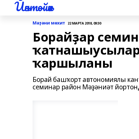
Йәнтөйәк
Мәҙәни мөхит
22 МАРТА 2018, 09:30
Борайҙар семин
ҡатнашыусылар
ҡаршыланы
Борай башҡорт автономиялы кан
семинар район Мәҙәниәт йортон