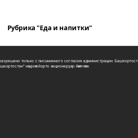
Рубрика "Еда и напитки"
а разрешено только с письменного согласия администрации. Башҡортос
шкортостан" нәшриәт йорто акционерҙар йәмғиәте.