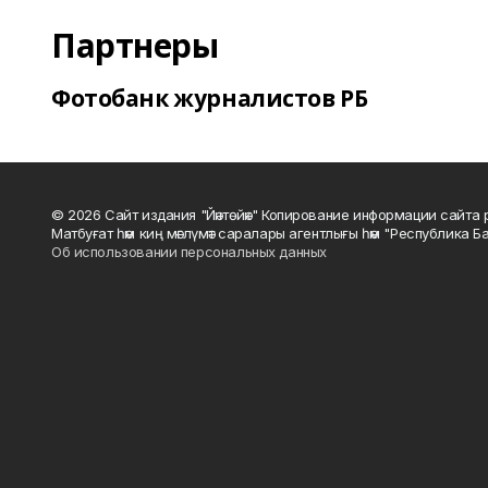
Партнеры
Фотобанк журналистов РБ
© 2026 Сайт издания "Йәнтөйәк" Копирование информации сайт
Матбуғат һәм киң мәғлүмәт саралары агентлығы һәм "Республика Ба
Об использовании персональных данных