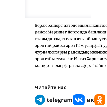
Борай башҡорт автономиялы канто
район Мәҙәниәт йортонда башланды
ғалимдарҙы, тыуған яҡты өйрәнеүсе
ҡоролтай рәйестәрен һәм уларҙың 
журналистарҙы райондың мәҙәниәт
ҡоролтайы етәксеһе Илгиз Харисов сә
концерт номерҙары ла әҙерләгәйне.
Читайте нас