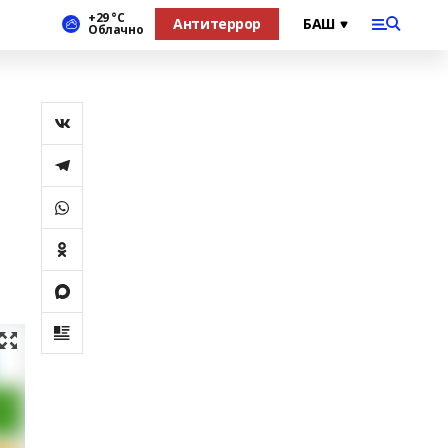
+29 °С
Антитеррор
Облачно