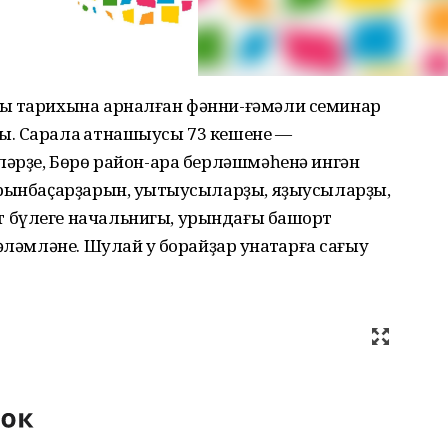
ны тарихына арналған фәнни-ғәмәли семинар
. Сарала ҡатнашыусы 73 кешене —
ләрҙе, Бөрө район-ара берләшмәһенә ингән
урынбаҫарҙарын, уҡытыусыларҙы, яҙыусыларҙы,
 бүлеге начальнигы, урындағы башҡорт
ләмләне. Шулай уҡ борайҙар ҡунаҡтарға сағыу