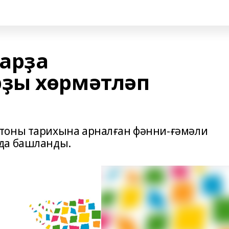
арҙа
ҙы хөрмәтләп
тоны тарихына арналған фәнни-ғәмәли
да башланды.