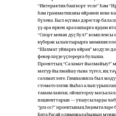
“Интерактив башҡорт теле” һәм “
һәм грамматиканы өйрәнеп кенә ҡа
бүленә. Был өҫтәмә дәрестәр балал
үҙ-ара иркен аралашырға ярҙам итә
“Спорт менән дуҫ бул!” комплексы
күберәк ылыҡтырырға мөмкинселек
“Шахмат уйнарға өйрән” модуле дә
фекерләүҙе үҫтерергә булыша.
Проекттың “Сәләмәт йылмайыу!” м
матур йылмайыу ғына түгел, иң тә
сәләмәтлеге. Гимназияла был мо
стоматологик йыһаз алып урынла
тамамланған, ойоштороу мәсьәләләр
пациенттарын — уҡыусыларҙы ҡабу
“Үргә ос!” проектының һөҙөмтәләр
Бөтә Рәсәй олимпиадаһының муниц