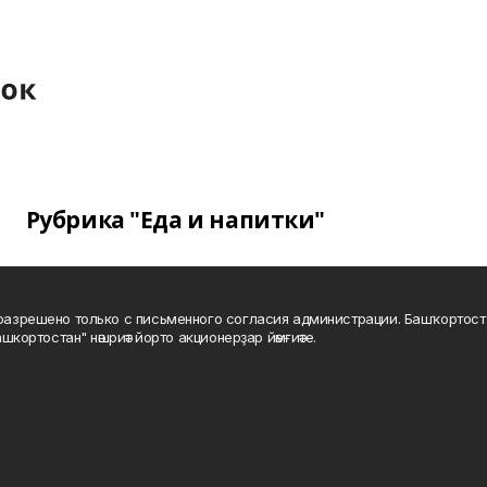
Рубрика "Еда и напитки"
а разрешено только с письменного согласия администрации. Башҡортос
шкортостан" нәшриәт йорто акционерҙар йәмғиәте.