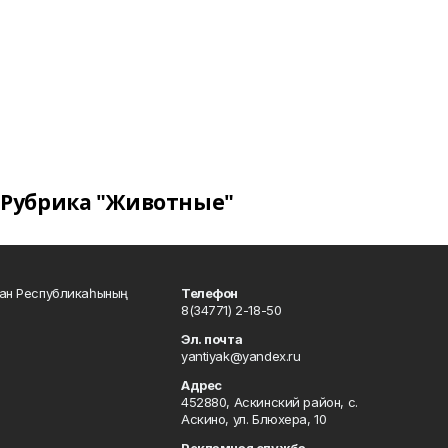
Рубрика "Животные"
тан Республикаһының
Телефон
8(34771) 2-18-50
Эл. почта
yantiyak@yandex.ru
Адрес
452880, Аскинский район, с.
Аскино, ул. Блюхера, 10