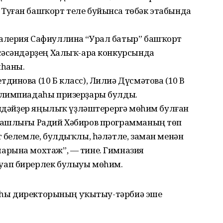
Туған башҡорт теле буйынса төбәк этабында
алерия Сафиуллина “Урал батыр” башҡорт
сәсәндәрҙең Халыҡ-ара конкурсында
яһаны.
инова (10 Б класс), Лилиә Дүсмәтова (10 В
олимпиадаһы призерҙары булды.
ниндәйҙер яңылыҡ үҙләштерергә мөһим булған
Башлығы Радий Хәбиров программаның төп
т белемле, булдыҡлы, һәләтле, заман менән
арына мохтаж”, — тине. Гимназия
уап бирерлек булыуы мөһим.
зияһы директорының уҡытыу-тәрбиә эше