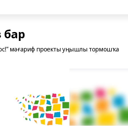
 бар
 ос!” мәғариф проекты уңышлы тормошҡа