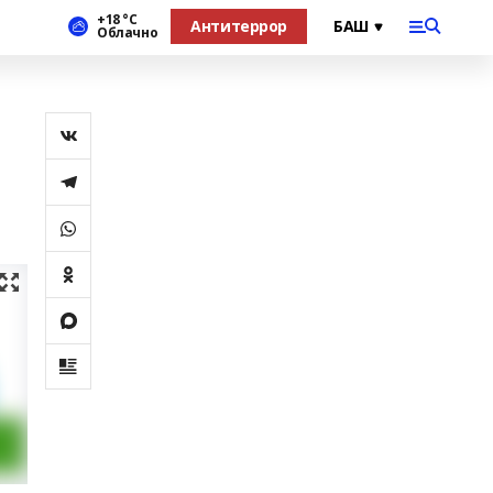
+18 °С
Антитеррор
Облачно