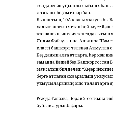
телдәренән уңышлы сығыш яһаны. 
ла яҡшы һөҙөмтәләр бар.
Бынан тыш, 10А класы уҡыусыһы В
халыҡ эпосын яттан һөйләүсе йәш 
ҡатнашып, инглиз телендә сығыш 
Лилиә Фәйзуллина, Альмира Шәмсетд
класс) башҡорт теленән Аҡмулла 
Беҙ даими алға атларға, һәр көн 
заманда йәшәйбеҙ. Башҡортостан 
маҡсатын билдәләп: “Хәҙер йәмғиә
бергә атлаған сығарылыш уҡыусыл
уҡыусыларының ошо талаптарға я
Резеда Ғаязова, Борай 2-се гимна
буйынса урынбаҫары.