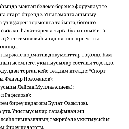
аһында мәктәп белеме беренсе форумы үтте
тына старт бирелде. Уны ғәмәлгә ашырыу
үҙ-үҙҙәрен тормошта табырға, бөгөнгө
ө яҡлап һәләттәрен асырға булышлыҡ итә.
ың 2-се гимназияһында ла ошо проектты
шланды.
 кәрәкле норматив документтар төҙөлдө һәм
ның исемлеге, уҡытыусылар составы төҙөлдө.
дулдән торған кейс тәҡдим ителде: “Спорт
ы Фәнзир Ноғоманов);
усыһы Ләйсән Муллағәлиева);
л Рафиҡова);
лем биреү педагогы Булат Фазылов).
 үтә. Уҡытыусылар тарафынан эш
 өсөһө гимназияның тәжрибәле уҡытыусыһы
ем биреү педагогы.