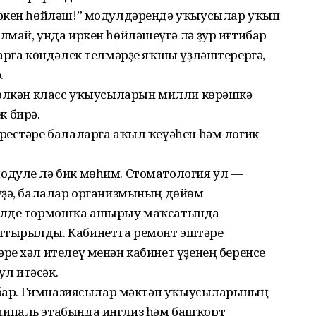
Иркен һөйләш!” модулдәрендә уҡыусылар уҡып
лмай, унда иркен һөйләшеүгә лә ҙур иғтибар
арға көндәлек телмәрҙе яҡшы үҙләштерергә,
.
 өлкән класс уҡыусыларын милли көрәшкә
 бирә.
рестәре балаларға аҡыл ҡеүәһен һәм логик
одуле лә бик мөһим. Стоматология ул —
үҙә, балалар организмының дөйөм
дулде тормошҡа ашырыу маҡсатында
штырылды. Кабинетта ремонт эштәре
е хәл ителеү менән кабинет үҙенең беренсе
л итәсәк.
е бар. Гимназиясылар мәктәп уҡыусыларының
ипаль этабында инглиз һәм башҡорт