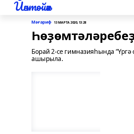
Йәнтөйәк
Мәғариф
13 МАРТА 2020, 13:28
Һөҙөмтәләребеҙ
Борай 2-се гимназияһында “Үргә
ашырыла.