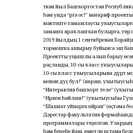
Үткән йыл Башҡортостан Республик
һәм унда “Үргә ос!” мәғариф проек
мәктәпте тамамлаусы уҡыусыларға 
заманға яраҡлашҡан булырға, төрл
2019 йылдың 1 сентябренән Борайҙ
тормошҡа ашырыу буйынса эш ба
Проектты уңышлы алып барыу өсөн
раҫланды, 10-сы класс уҡыусылары
10-сы класс уҡыусыларына дүрт мо
менән дуҫ бул!” (көрәш, уҡытыусыһ
“Интерактив башҡорт теле” (уҡыты
“Иркен һөйләш!” (уҡытыусыһы Гүзә
“Шахмат уйнарға өйрән” (өҫтәмә бе
Дәрестәр факультатив формаһында
программалары төҙөлгән. Уларҙың
һәм береһе йәш, өмөтлө өҫтәмә бел