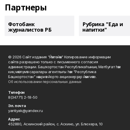
Партнеры
Фотобанк
Рубрика "Еда и
журналистов РБ
напитки"
© 2026 Сайт издания "Йәнтөйәк" Копирование информации
сайта разрешено только с письменного согласия
администрации. Башҡортостан Республикаһының Матбуғат һәм
киң мәғлүмәт саралары агентлығы һәм "Республика
Башкортостан" нәшриәт йорто акционерҙар йәмғиәте.
Об использовании персональных данных
Телефон
8(34771) 2-18-50
Эл. почта
yantiyak@yandex.ru
Адрес
452880, Аскинский район, с. Аскино, ул. Блюхера, 10