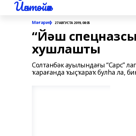
Йәнтөйәк
Мәғариф
27 АВГУСТА 2019, 08:05
“Йәш спецназсы
хушлашты
Солтанбәк ауылындағы “Сарс” ла
ҡарағанда ҡыҫҡараҡ булһа ла, бик