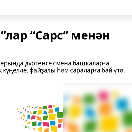
”лар “Сарс” менән
герында дүртенсе смена башҡаларға
 күңелле, файҙалы һәм сараларға бай үтә.