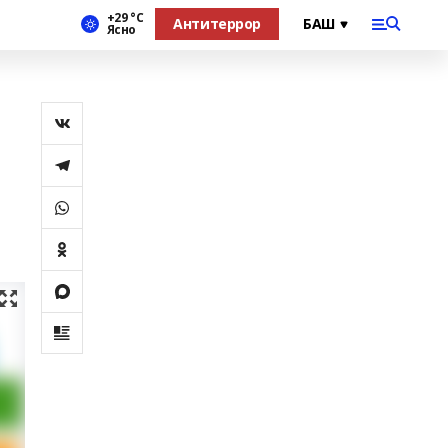
+29 °С
Антитеррор
Ясно