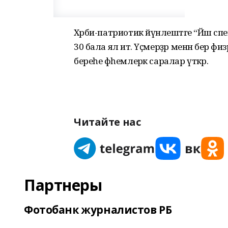
Хәрби-патриотик йүнәлештәге “Йәш сп
30 бала ял итә. Үҫмерҙәр менән бер физр
береһе фәһемлерәк саралар үткәрә.
Читайте нас
Партнеры
Фотобанк журналистов РБ