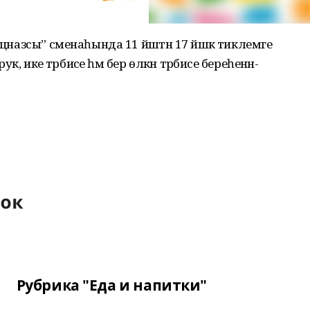
ецназсы” сменаһында 11 йәштән 17 йәшкә тиклемге
ук, ике тәрбиәсе һәм бер өлкән тәрбиәсе береһенән-
Рубрика "Еда и напитки"