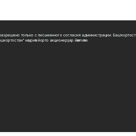
а разрешено только с письменного согласия администрации. Башҡортос
шкортостан" нәшриәт йорто акционерҙар йәмғиәте.