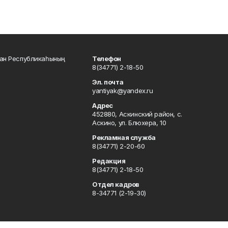
тан Республикаһының
Телефон
8(34771) 2-18-50
Эл. почта
yantiyak@yandex.ru
Адрес
452880, Аскинский район, с.
Аскино, ул. Блюхера, 10
Рекламная служба
8(34771) 2-20-60
Редакция
8(34771) 2-18-50
Отдел кадров
8-34771 (2-19-30)